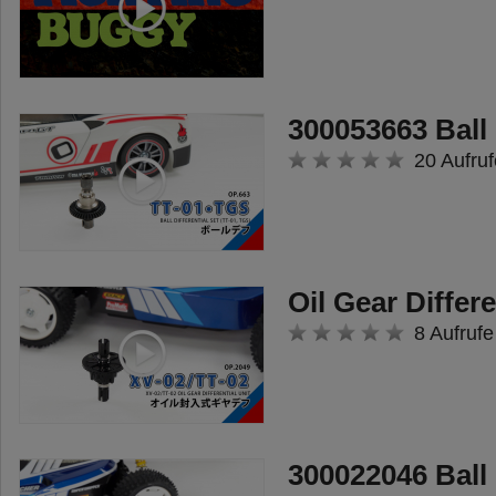
verstärktem Rahmen und Antrieb
der beiden hinteren Achsen
- Beide Doppelachsen vorne
werden angelenkt über ein
300053663 Ball 
Lenkservo. Die Achsen lenken in
20 Aufruf
leicht unterschiedlichen Winkeln
ein für ein vorbildgetreues
Fahrverhalten.
- vorbildgetreue ABS
Oil Gear Differe
Karosserienachbildung des Arocs
8 Aufrufe
4151, inklusive Handläufe,
Trittstufen, Seitenspiegel u.v.m.
- Neue Kippmulde mit einem
Metall-Hilfsrahmen. Die
300022046 Ball