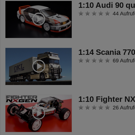
aufzunehmen. Die Mulde wurde
1:10 Audi 90 q
mit einem Metall-Hilfsrahmen
44 Aufruf
verstärkt und kann über die
optionale TAMIYA ACU-01 Einheit
(56545) angesteuert werden. Das
unverwechselbare Design des
1:14 Scania 770
neuen Arocs ist so
69 Aufruf
außergewöhnlich wie der LKW
insgesamt. So wurde bei dem
speziell für Baufahrzeuge
1:10 Fighter 
entwickeltem Look ein Kühlergrill
26 Aufruf
in der sogenannten Baggerzahn-
Optik verbaut, welcher die
Botschaft: "Durchbeißen und