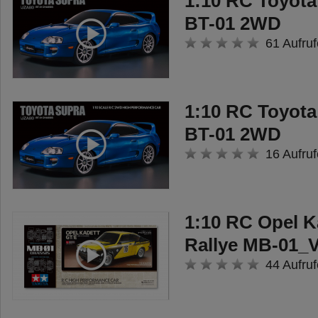
1:10 RC Toyota
werden.
BT-01 2WD
- Blattfedern an den Achsen und
61 Aufruf
hintere Stoßdämpfer mit
Spiralfedern
- Die Schenwerfer am
1:10 RC Toyota
Dachlampenbügel können mit
BT-01 2WD
LED´s ausgestattet werden
16 Aufruf
(separat erhältlich).
Empfohlenes Zubehör:
MFC-03 Multifunktionseinheit
1:10 RC Opel K
(300056523) für die Fahr-, Licht-
Rallye MB-01_V
und Soundfunktionen; ACU-01
44 Aufruf
Spindelantrieb Einheit
(300056545) für die Kippfunktion