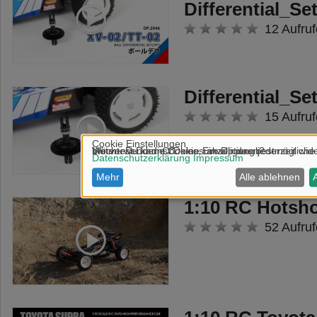
Kippmulde kann über die separat
Differential_Se
erhältliche ACU-1 (300056545)
12 Aufruf
angesteuert werden (TAMIYA
MFC-03 Einheit 56523
erforderlich).
Differential_Se
- Inklusive TR mighty-tuned Motor
15 Aufruf
für eine perfekte Kraftentfaltung
an die beiden angetriebenen
Hinterachsen.
- Neue Hinterreifen, Stoßstange
1:10 RC Hotsho
und Schutzbleche.
52 Aufruf
- 3-Gang Schaltgetriebe kann
über optionale 4-Kanal
Fernsteuerung angesteuert