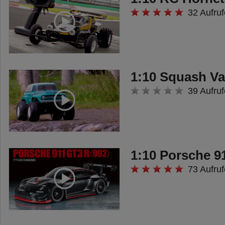
modifiziert: Der Truck besitzt wie
32 Aufruf
im Orginal 4 Achsen. Die beiden
hinteren Achsen werden von
einem kräftigen 540er
Elektromotor angetrieben. Die
1:10 Squash V
beiden Vorderachsen werden
39 Aufruf
angelenkt über ein Servo (separat
erhältlich). Dabei ist der
Lenkeinschlag der beiden Achsen
unterschiedlich, so dass ein
1:10 Porsche 9
originalgetreues Fahrverhalten
73 Aufruf
erreicht wird. Der Rahmen besitzt
einen Hilfsrahmen, um die neu
gestaltete Kippmulde