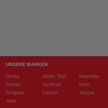
UNSERE MARKEN
Simba
Dickie Toys
Majorette
Smoby
Eichhorn
Noris
Schipper
Carson
Tamiya
Jada