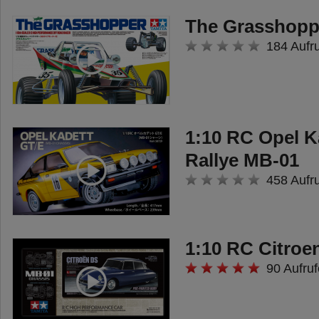
Zupacken" vermitteln soll.
The Grasshopp
Passend zum robusten
184 Aufr
Erscheinungsbild sind am
Stoßfänger spezielle Schutzgitter
für die Lichtanlage angebracht.
Mit dem 667 mm langen und rund
1:10 RC Opel K
4 kg schweren Bausatzmodell
Rallye MB-01
lassen sich beeindruckende
458 Aufr
Gespanne zusammenstellen.
Unter dem nach vorne kippbaren
Fahrerhaus findet sich die
1:10 RC Citroe
bewährte und robuste TAMIYA-
90 Aufruf
Trucktechnik. Ein neuer Mighty-
Tuned 35T Elektromotor gibt über