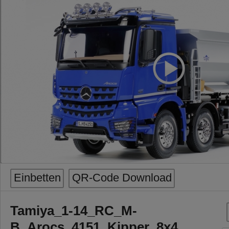
Einbetten
QR-Code Download
Tamiya_1-14_RC_M-
B_Arocs_4151_Kipper_8x4