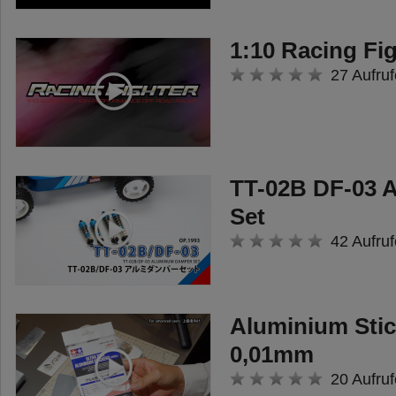
ein schaltbares 3-Gang-Getriebe
seine Kraft an die beiden
1:10 Racing Fi
Hinterachsen ab. Ein
27 Aufruf
detailgetreuer Aluminium-
Leiterrahmen verleiht dem Modell
die erforderliche Stabilität und
TT-02B DF-03 
Flexibilität. Am hinterem Teil des
Set
Rahmens kann ein Zugmaul (z.B.
42 Aufruf
Carson 500907182) angebaut
werden und damit Anhänger
ziehen.
Aluminium Stic
Mit der optional erhältlichen
0,01mm
Multifunktionseinheit können
20 Aufruf