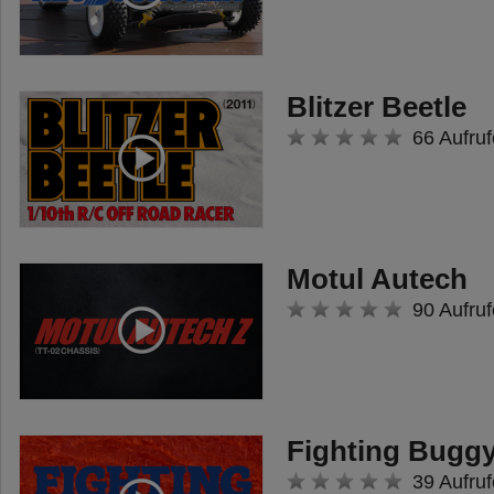
- Fahrtenregler oder TAMIYA
Multifunktionseinheit MFC-03
300056523 für die Fahr-, Licht-
Blitzer Beetle
und Soundfunktionen
66 Aufruf
- TAMIYA ACU-01 Spindelantrieb-
Einheit (300056545) für den
Antrieb der Mulde. Die ACU-01
wird in die Multifunktionseinheit
Motul Autech
eingesteckt.
90 Aufruf
- Bausatzmodell im Maßstab 1:14
- Abmessungen Länge 667 mm,
Breite 196 mm, Höhe 168 mm
Fighting Buggy
- TAMIYA 4-Achs Fahrgestell mit
39 Aufruf