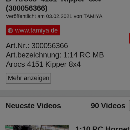
(300056366)
Veröffentlicht am 03.02.2021 von TAMIYA
www.tamiya.de
Art.Nr.: 300056366
Art.bezeichnung: 1:14 RC MB
Arocs 4151 Kipper 8x4
Der TAMIYA Truck für den harten
Mehr anzeigen
Baustelleneinsatz! Der Mercedes
Benz Acros 4151 8x4 ist ein
echtes Schwergewicht auf der
Neueste Videos
90 Videos
Baustelle. TAMIYA hat für diesen
Truck das bewährte Fahrgestell
1:10 RC Hornet