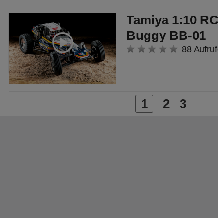
Tamiya 1:10 R
Buggy BB-01
88 Aufruf
1
2
3