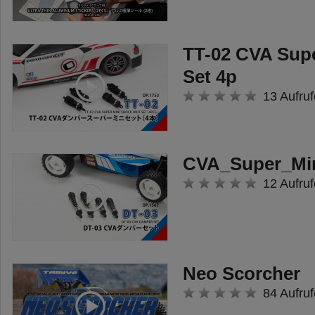
nahezu alle Sound- und
Lichtfunktionen des Vorbildes
täuschend echt simuliert werden.
TT-02 CVA Sup
Set 4p
Benötigtes Zubehör:
13 Aufruf
- Mind. 4 Kanal Fernsteuerung -
empfohlen Carson Reflex Stick
500501006 (6-Kanal), 500501003
CVA_Super_Mi
(14-Kanal) oder 500501004 (14-
12 Aufruf
Kanal LCD Display)
- 7.2V NiMH Akkupack, Ladegerät
- TAMIYA TS-Farbe für die
Lackierung
Neo Scorcher
- Lenkservo + Servo für
84 Aufruf
Schaltgetriebe