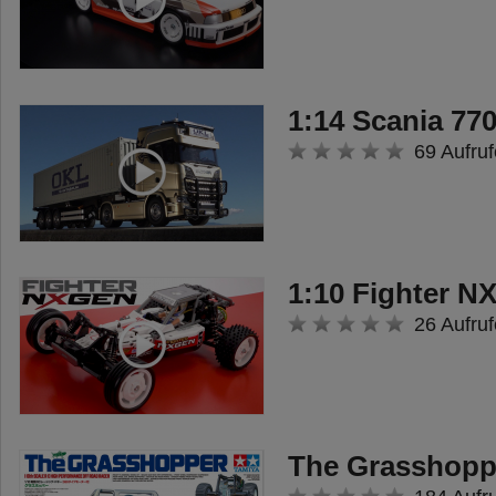
Kraft über bewegliche
Kardanwellen an die Vorder- und
Hinterachse weiterleitet.
1:14 Scania 770
69 Aufruf
Die Karosserie hat das
unverwechselbare Design des
modernen Ford Bronco und ist
aus Polycarbonat gefertigt.
1:10 Fighter 
Zusätzlich spendierte Tamiya
26 Aufruf
separate Anbauteile und einen
neuen Dachgepäckträger. Die
Lampeneinsätze können mit 5mm
LED´s ausgestattet werden – die
The Grasshopp
Lichteinheit liegt dem Bausatz mit