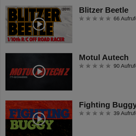
- inklusive elektronischem
Blitzer Beetle
Fahrtenregler
66 Aufruf
- inklusive LED Lichteinheit
- zahlreiche Tuningteile erhältlich
Motul Autech
90 Aufruf
Fighting Buggy
39 Aufruf