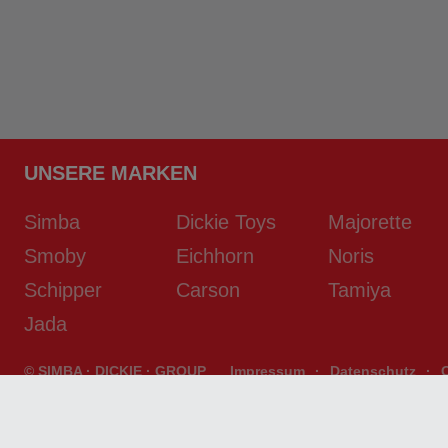
UNSERE MARKEN
Simba
Dickie Toys
Majorette
Smoby
Eichhorn
Noris
Schipper
Carson
Tamiya
Jada
© SIMBA · DICKIE · GROUP
Impressum
·
Datenschutz
·
developed by
D2S/SYSTEMS