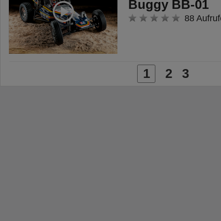
Buggy BB-01
88 Aufruf
1
2
3