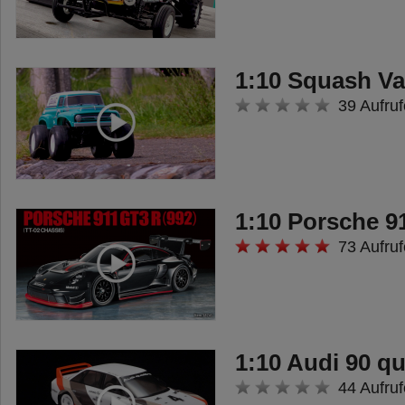
hinten und einer 4-Link
Aufhängung. Die Starrachse
vorne und hinten macht das
1:10 Squash V
Modell besonders geländegängig
39 Aufruf
und die 4 CVA
Öldruckstoßdämpfer federn jede
Unebenheit perfekt weg.
1:10 Porsche 9
Für den Antrieb sorgt ein kräftiger
73 Aufruf
540er Motor der hinter der
Vorderachse eingebaut ist. Dies
sorgt für eine gute
Gewichtsverteilung wenn es ins
1:10 Audi 90 q
Gelände geht. Angekapselt an den
44 Aufruf
Motor ist die Getriebebox die die