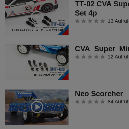
einer getrennten Getriebebox. Die
TT-02 CVA Sup
Kraft des Motors wird über
Set 4p
zentrale Antriebswellen
13 Aufruf
übertragen zu den Differenzialen
an der Vorder- und Hinterachse
- 20 verschiedene
CVA_Super_Mi
Untersetzungsverhältnisse
12 Aufruf
können eingestellt werden
(11.09:1 bis 29.28:1, verschiedene
Ritzel separat erhältlich)
Neo Scorcher
- 4-Link Aufhängung mit CVA
84 Aufruf
Öldruckstoßdämpfer
- schwarze ABS Felgen (6mm
Offset) mit Offroadreifen