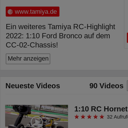
www.tamiya.de
Ein weiteres Tamiya RC-Highlight
2022: 1:10 Ford Bronco auf dem
CC-02-Chassis!
Art.Nr.: 300058705
Mehr anzeigen
Art.bezeichnung: 1:10 Ford
Bronco
Neueste Videos
90 Videos
Das CC-02 Chassis wurde den
echten Offroad Fahrzeugen
nachempfunden und besitzt ein
1:10 RC Hornet
Rahmenchassis,
32 Aufruf
Kegeldifferenziale vorne und