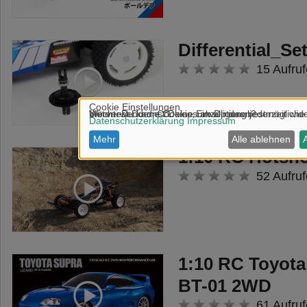
Differential_Se
15 Aufruf
1:10 RC Hotsho
52 Aufruf
1:10 RC Toyota
BT-01 2WD
61 Aufruf