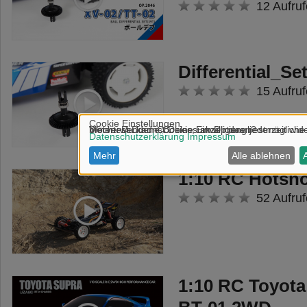
12 Aufruf
Differential_Se
15 Aufruf
1:10 RC Hotsho
52 Aufruf
1:10 RC Toyota