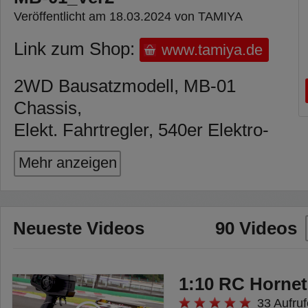
Veröffentlicht am 18.03.2024 von TAMIYA
Link zum Shop:
www.tamiya.de
2WD Bausatzmodell, MB-01
Chassis,
Elekt. Fahrtregler, 540er Elektro-
motor, Einzelradaufhängung,
Mehr anzeigen
Feder-
bein vo./hin, Radstand 3fach ver-
stellbar, Dekor, Anleitung.
Neueste Videos
90 Videos
1:10 RC Hornet
33 Aufruf