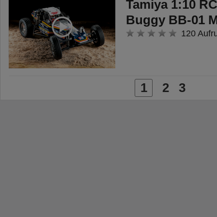
Tamiya 1:10 R
Buggy BB-01 M
120 Aufr
1
2
3