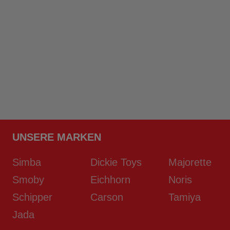
UNSERE MARKEN
Simba
Dickie Toys
Majorette
Smoby
Eichhorn
Noris
Schipper
Carson
Tamiya
Jada