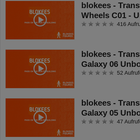
der Radio Control Fernbedienung
blokees - Tran
lenken die Mädchen und Jungen
Wheels C01 - 
den Rennwagen mit bis zu 10
416 Aufr
km/h in die Kurven und führen
gewagte Wendemanöver durch.
Nach 5 Min. Inaktivität wechselt
blokees - Tran
das Spielzeug-Auto automatisch
Galaxy 06 Unb
in den Sleep-Modus.
52 Aufruf
Autospielzeug mit
eindrucksvollem Licht & Zubehör
blokees - Tran
Das knall-bunte RC Rennauto
Galaxy 05 Unb
lässt schon durch seine Optik
47 Aufruf
erahnen, dass es voller Energie
und Dynamik steckt! Seine