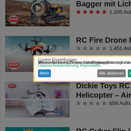
Bagger mit Lic
1.200 Au
RC Fire Drone 
1.451 Au
Dickie Toys RC
Helicopter – A
659 Aufr