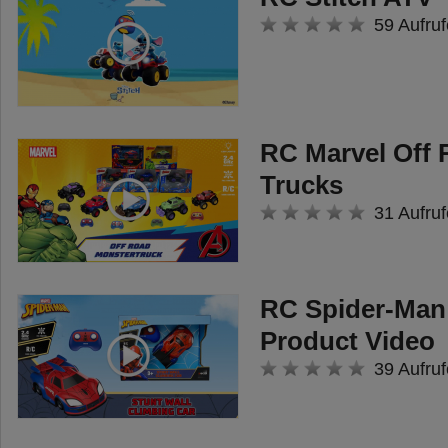
Ladezeit: ca. 60 Min., Fahrzeit: ca.
59 Aufruf
20 Min., Sleep-Modus nach 5 Min.
• inkl. 2x 1,5V R6 Batterie für
Sender, 1x 3,2V 320mAh Li-Fe
RC Marvel Off
Akku im Fahrzeug, 2 Pylonen
Trucks
Auto ferngesteuert: Rasanter
31 Aufruf
Fahr- und Drift-Spaß für Kids
Ausgestattet mit einem
leistungsstarken Allradantrieb und
RC Spider-Man 
Turbo bringt das Spielzeugauto
Product Video
alles mit, was zum
39 Aufruf
actiongeladenen Driften nötig ist.
Ob Indoor oder Outdoor: Mithilfe