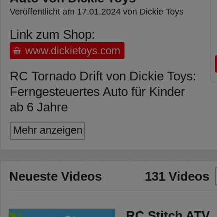
Veröffentlicht am 17.01.2024 von Dickie Toys
Link zum Shop:
www.dickietoys.com
RC Tornado Drift von Dickie Toys:
Ferngesteuertes Auto für Kinder
ab 6 Jahre
• Länge 22 cm, Maßstab 1:24
Mehr anzeigen
• Allradantrieb (4WD)
• max. 10 km/h
• 2-Kanal-Fernsteuerung mit 2,4
Neueste Videos
131 Videos
GHz für bis zu 16 Fahrzeuge
gleichzeitig
• USB-Ladekabel im Fahrzeug,
RC Stitch ATV