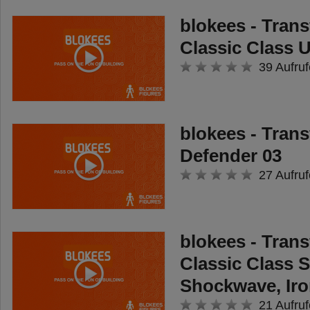
Bodenbeleuchtung verleiht ihm
blokees - Tran
eine extra Portion Style und lässt
Classic Class 
es auch bei Dunkelheit glänzen.
39 Aufruf
Dank der praktischen USB-
Ladefunktion ist das Kinder-Auto
immer einsatzbereit und wird mit
blokees - Tran
2 Pylonen geliefert, die zur
Defender 03
Markierung der Rennstrecke oder
27 Aufruf
Kurven eingesetzt werden.
blokees - Tran
Classic Class 
Shockwave, Iro
21 Aufruf