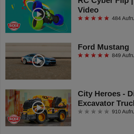
RC Cyber Flip 
Video
484 Aufr
Ford Mustang
849 Aufr
City Heroes - D
Excavator Truc
910 Aufr