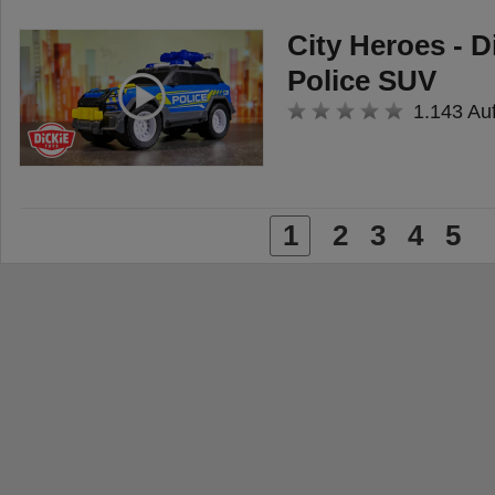
City Heroes - D
Police SUV
1.143 Au
1
2
3
4
5