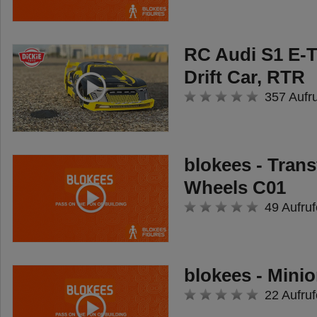
RC Audi S1 E-T
Drift Car, RTR
357 Aufr
blokees - Tran
Wheels C01
49 Aufruf
blokees - Minio
22 Aufruf