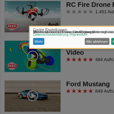
RC Fire Drone 
1.451 Au
RC Cyber Flip 
Video
484 Aufr
Ford Mustang
849 Aufr