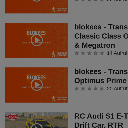
blokees - Tran
Classic Class 
& Megatron
14 Aufruf
blokees - Tran
Optimus Prime
20 Aufruf
RC Audi S1 E-T
Drift Car, RTR