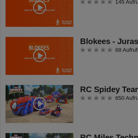
145 Aufr
Blokees - Jura
68 Aufruf
RC Spidey Tea
650 Aufr
RC Miles Techn