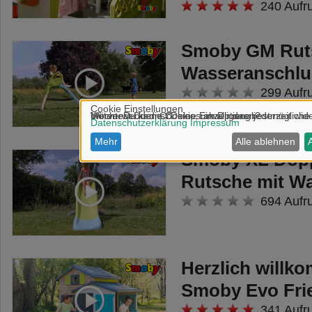
240 Aufr
Smoby GM Rut
Wasseranschlu
299 Aufr
Smoby XL Dopp
Rutsche mit W
694 Aufr
Herzlich willk
Smoby Evo Fri
341 Aufr