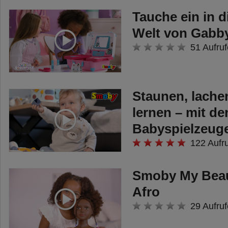
Tauche ein in 
Welt von Gabby
51 Aufruf
Staunen, lache
lernen – mit de
Babyspielzeug
122 Aufr
Smoby My Beaut
Afro
29 Aufruf