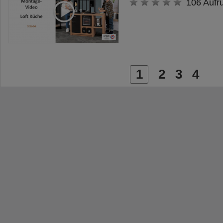
106 Aufr
1
2
3
4