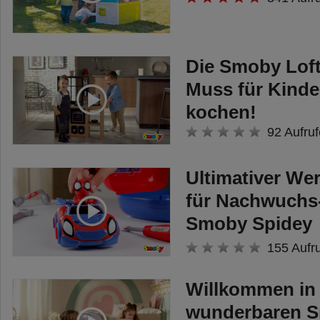
Die Smoby Loft
Muss für Kinder
kochen!
92 Aufruf
Ultimativer We
für Nachwuchs
Smoby Spidey
Werkzeugkoffe
155 Aufr
Willkommen in
wunderbaren 