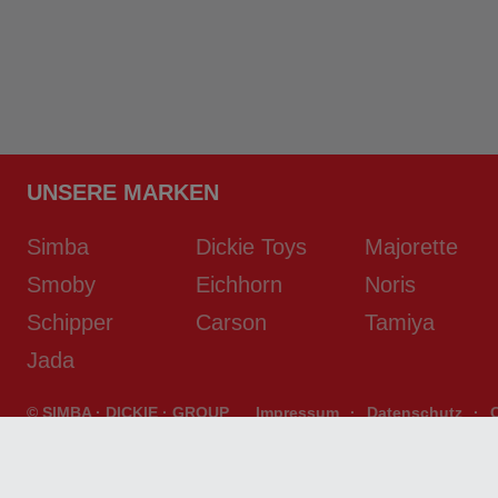
UNSERE MARKEN
Simba
Dickie Toys
Majorette
Smoby
Eichhorn
Noris
Schipper
Carson
Tamiya
Jada
© SIMBA · DICKIE · GROUP
Impressum
·
Datenschutz
·
developed by
D2S/SYSTEMS