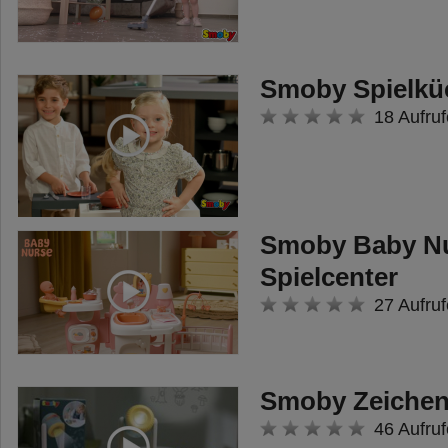
stabile Picknicktisch, an dem es
sich bequem sitzen lässt. Die
Besucher werden Sturm klingeln,
Smoby Spielkü
denn das Mein Haus ist
18 Aufruf
außerdem mit einer echten
Türklingel ausgestattet!
Das besondere
Smoby Baby Nu
Produktionsverfahren und der
Spielcenter
hochwertige, UV-stabile Kunststoff
27 Aufruf
sorgen für eine besonders gute
Widerstandsfähigkeit gegen
Wettereinflüsse und Ausbleichung
Smoby Zeichen
und garantieren ein langes
46 Aufruf
Spielvergnügen.