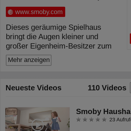
www.smoby.com
Dieses geräumige Spielhaus
bringt die Augen kleiner und
großer Eigenheim-Besitzer zum
Strahlen!
Mehr anzeigen
Denn dank der Dachhöhe von
1,35 m eignet sich das "Mein
Haus" auch für ältere Kinder. In
Neueste Videos
110 Videos
den großzügigen Innenraum
lassen sich prima Freunde und
Smoby Haushal
Geschwister zum Spielen
23 Aufruf
einladen. Besonderes Extra ist der