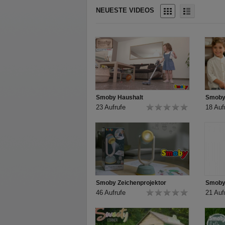
Produktmaße (LxBxH): 21 x 16,5 x 26 cm.
NEUESTE VIDEOS
Altersempfehlung: für Kinder ab 3 Jahren.
Smoby Haushalt
Smoby
23 Aufrufe
18 Auf
Smoby Zeichenprojektor
46 Aufrufe
21 Auf