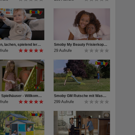
Staunen, lachen, spielend lernen – mit den Little Smoby-Babyspielzeugen
Smoby My Beauty Frisierkopf Afro
frufe
29 Aufrufe
Smoby Spielhäuser - Willkommen und hereinspaziert ♥
Smoby GM Rutsche mit Wasseranschluss
frufe
299 Aufrufe