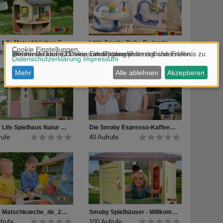
Smoby Life Matschküchen-Spielhaus
Little Smoby Baby-Badesitz
frufe
38 Aufrufe
Smoby Life Spielhaus Natur mit Werkstatt
Die Smoby Espresso-Kaffeemaschine bietet großen Spielspaß für kleine Baristas.
rufe
40 Aufrufe
Smoby Matschkueche_de_2025
Smoby Spielhäuser - Willkommen und hereinspaziert ♥
frufe
100 Aufrufe