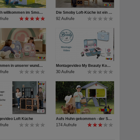
Herzlich willkommen im Smoby Evo Friends Haus!
Die Smoby Loft-Küche ist ein Muss für Kinder, die gerne kochen!
frufe
92 Aufrufe
Willkommen in unserer wunderbaren Smoby Baby Care Puppen-Kita!
Montagevideo My Beauty Kosmetikkoffer
frufe
30 Aufrufe
evideo Loft Küche
Aufs Huhn gekommen - der Smoby Hühnerstall Cluck Cluck Cottage
frufe
174 Aufrufe