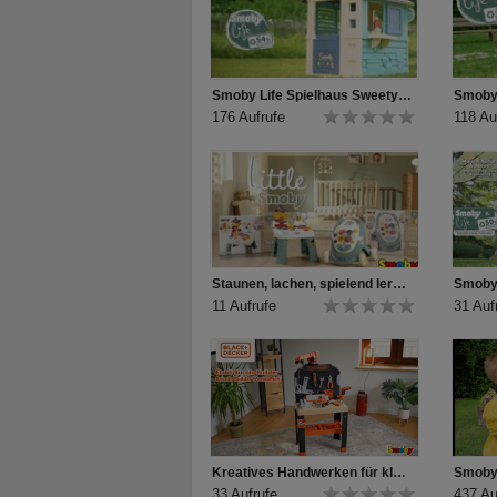
Smoby Life Spielhaus Sweety Corner
176 Aufrufe
118 Au
Staunen, lachen, spielend lernen – mit den Little Smoby-Babyspielzeugen
11 Aufrufe
31 Auf
Kreatives Handwerken für kleine Heimwerker-Profis!
33 Aufrufe
437 Au