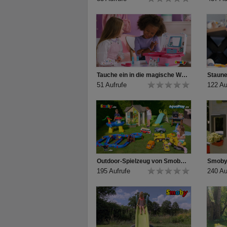
Tauche ein in die magische Welt von Gabby's Dollhouse!
51 Aufrufe
122 Au
Outdoor-Spielzeug von Smoby, BIG und AquaPlay | 2024
195 Aufrufe
240 Au