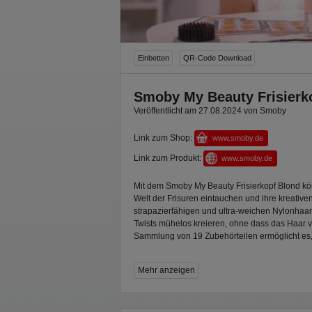
Einbetten
QR-Code Download
Smoby My Beauty Frisierk
Veröffentlicht am 27.08.2024 von Smoby
Link zum Shop:
www.smoby.de
Link zum Produkt:
www.smoby.de
Mit dem Smoby My Beauty Frisierkopf Blond kön
Welt der Frisuren eintauchen und ihre kreative
strapazierfähigen und ultra-weichen Nylonhaar
Twists mühelos kreieren, ohne dass das Haar 
Sammlung von 19 Zubehörteilen ermöglicht es,
Das Lippen-Make-up hat eine magische Eigensc
Mehr anzeigen
wenn es mit kaltem Wasser in Berührung kommt
die Lippen auftragen und schon verwandelt sich
Highlight für glamouröse Abend-Make-ups!