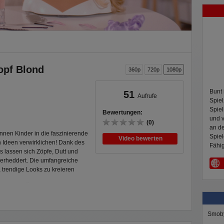
opf Blond
360p
720p
1080p
Bunt 
51
Aufrufe
Spiel
Spiel
Bewertungen:
und v
(0)
an d
nen Kinder in die faszinierende
Spiel
Video bewerten
n Ideen verwirklichen! Dank des
Fähig
s lassen sich Zöpfe, Dutt und
verheddert. Die umfangreiche
 trendige Looks zu kreieren
haft: Es ändert seine Farbe,
. Einfach etwas Eiswasser auf
 die Farbe - ein perfektes
Smob