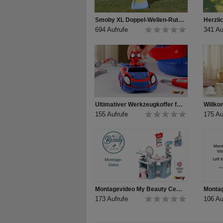
Smoby XL Doppel-Wellen-Rutsche mit Wasseranschluss
694 Aufrufe
341 Au
Ultimativer Werkzeugkoffer für Nachwuchs-Mechaniker: Smoby Spidey Werkzeugkoffer
155 Aufrufe
175 Au
Montagevideo My Beauty Center Kosmetikstudio
Montag
173 Aufrufe
106 Au