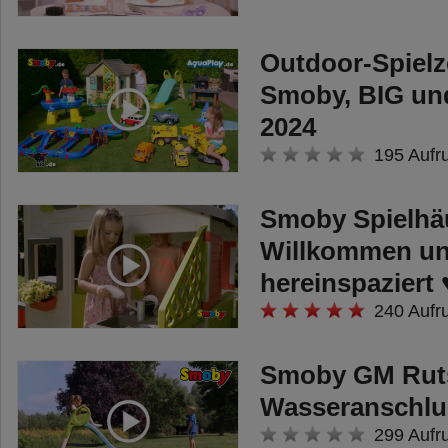
Outdoor-Spiel
Smoby, BIG un
2024
195 Aufr
Smoby Spielhäu
Willkommen u
hereinspaziert 
240 Aufr
Smoby GM Rut
Wasseranschlu
299 Aufr