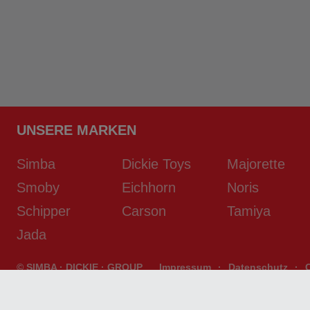
UNSERE MARKEN
Simba
Dickie Toys
Majorette
Smoby
Eichhorn
Noris
Schipper
Carson
Tamiya
Jada
© SIMBA · DICKIE · GROUP
Impressum
·
Datenschutz
·
developed by
D2S/SYSTEMS