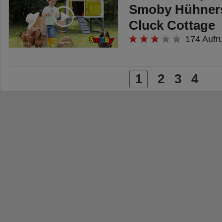
Smoby Hühners
Cluck Cottage
174 Aufr
1
2
3
4