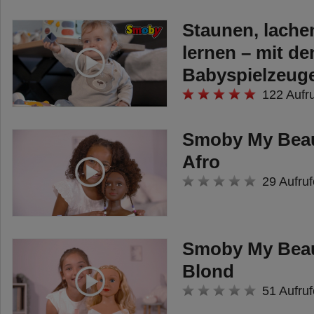
Staunen, lache
lernen – mit de
Babyspielzeug
122 Aufr
Smoby My Beaut
Afro
29 Aufruf
Smoby My Beaut
Blond
51 Aufruf