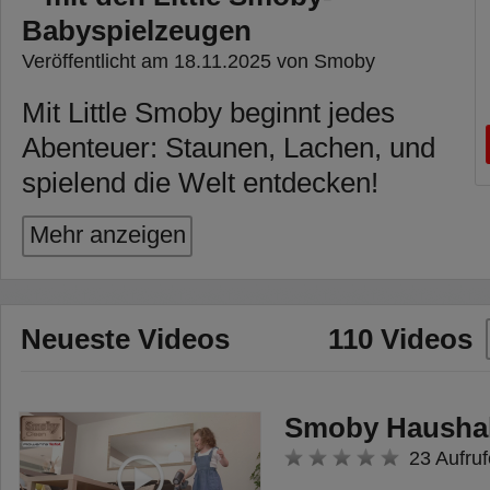
Babyspielzeugen
Veröffentlicht am 18.11.2025 von Smoby
Mit Little Smoby beginnt jedes
Abenteuer: Staunen, Lachen, und
spielend die Welt entdecken!
Die Babyspielzeuge von Little
Mehr anzeigen
Smoby sind speziell auf die
Bedürfnisse der Kleinsten
abgestimmt – kindgerechte
Neueste Videos
110 Videos
Formen und Farben, die perfekt in
kleine Hände passen. Liebevoll in
Smoby Haushal
Frankreich gefertigt, bringen sie
23 Aufruf
Freude und fördern spielerisch