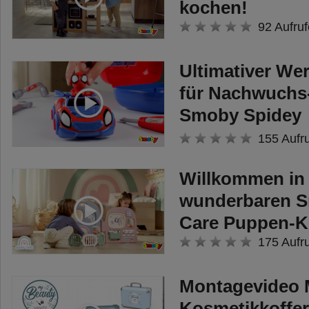
kochen!
92 Aufruf
Ultimativer We
für Nachwuchs
Smoby Spidey
Werkzeugkoffe
155 Aufr
Willkommen in
wunderbaren 
Care Puppen-Ki
175 Aufr
Montagevideo 
Kosmetikkoffer