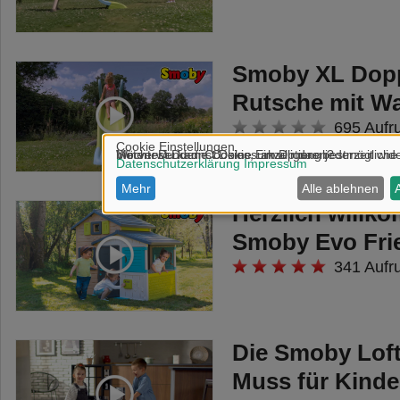
Smoby XL Dopp
Rutsche mit W
695 Aufr
Herzlich willk
Smoby Evo Fri
341 Aufr
Die Smoby Loft
Muss für Kinder