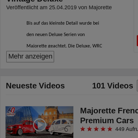
Veröffentlicht am 25.04.2019 von Majorette
Bis auf das kleinste Detail wurde bei
den neuen Deluxe Serien von
Majorette geachtet. Die Deluxe, WRC
Mehr anzeigen
und Vintage Deluxe Edition sorgen für
Sammelfieber bei Fans aller
Altersstufen. Für die sechsfach
Neueste Videos
101 Videos
sortierte Deluxe Edition haben sich der
Ford Mustang GT, der Land Rover
Majorette Fren
Defender 110 und der Nissan GT-R
Premium Cars
ganz besonders herausgeputzt. Die Die-
449 Aufr
Cast Spielzeugautos mit Freilauf