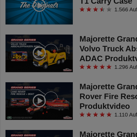
Besondere an den
T1 Carry Case
1.566 Au
neuen Deluxe Linien
sind die Gummireifen
und die vielseitige
Majorette Grand
Sammelbox. Da stellt
Volvo Truck A
sich nur die Frage,
ADAC Produkt
welches der Autos
1.296 Au
sich einen Ehrenplatz
in der Sammelvitrine
Majorette Gran
Rover Fire Res
verdient hat.
Produktvideo
1.110 Auf
Majorette Grand