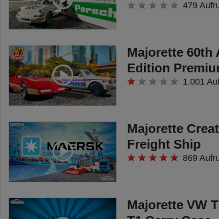
479 Aufr
Modelle den großen
Rennern des
hochrangigen
Majorette 60th
Rallyesports.
Edition Premi
Motorsport-Fans
1.001 Au
haben hier die Wahl
zwischen einem
Majorette Creat
Hyundai i20 Coupé
Freight Ship
WRC, einem VW Polo
869 Aufr
WRC, dem Citroën C3
WRC und dem Ford
Fiesta WRC. Das
Majorette VW T