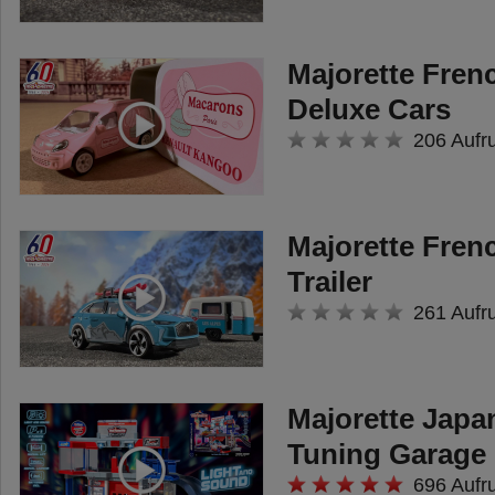
werden durch auffällige und
Majorette Fren
hochwertige Lackierungen wie Matt,
Deluxe Cars
Metallic oder Chrome veredelt.
206 Aufr
Zusätzlich bringen alle Varianten
bewegliche Teile mit und haben
Majorette Fren
teilweise auch Accessoires wie einen
Trailer
Dachkoffer oder ein Ersatzrad mit an
261 Aufr
Bord. Der Land Rover ist sogar mit
einem verchromten Motorblock
ausgestattet und lässt Türen sowie die
Majorette Japa
Die WRC
Tuning Garage
Motorhaube öffnen.
Edition ist die neue
696 Aufr