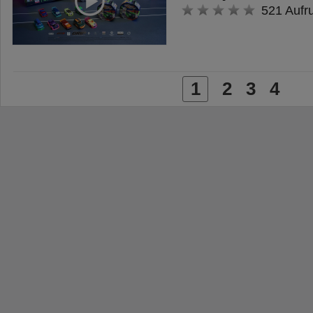
521 Aufr
1
2
3
4