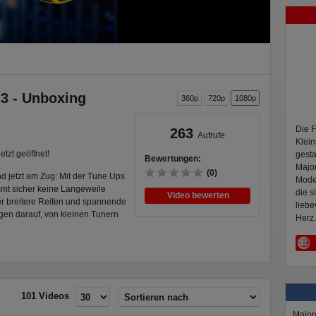
 3 - Unboxing
360p
720p
1080p
Die F
263
Aufrufe
Klein
etzt geöffnet!
gesta
Bewertungen:
Major
(0)
d jetzt am Zug: Mit der Tune Ups
Mode
t sicher keine Langeweile
die s
Video bewerten
er breitere Reifen und spannende
liebe
gen darauf, von kleinen Tunern
Herz.
nten von Nissan GT-R,
vo V90, Toyota GT86, Ford
d F-150 Raptor, Toyota Hiace,
en zur Auswahl. Finde den ultra
101 Videos
rbodykit und breiteren Reifen.
Major