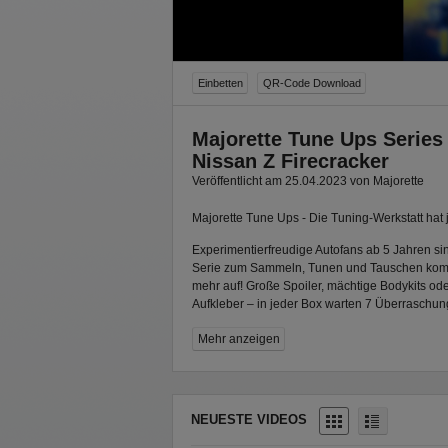
Einbetten
QR-Code Download
Majorette Tune Ups Series
Nissan Z Firecracker
Veröffentlicht am 25.04.2023 von Majorette
Majorette Tune Ups - Die Tuning-Werkstatt hat j
Experimentierfreudige Autofans ab 5 Jahren sin
Serie zum Sammeln, Tunen und Tauschen komm
mehr auf! Große Spoiler, mächtige Bodykits od
Aufkleber – in jeder Box warten 7 Überraschun
und Autofans, direkt verbaut zu werden.
Mehr anzeigen
18 spannende Modelle in verschiedenen Varia
Mercedes-Benz G 500, Dodge Charger R/T, Vol
Bronco Wildtrak, Nissan Z, Audi R8 Coupé, For
Renault Megane R.S. und Volkswagen Golf steh
NEUESTE VIDEOS
seltenen Nissan Z mit coolen Aufdrucken, Glitze