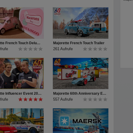
ormagazin. Jetzt wird getuned.
/de/
Majorette French Touch Deluxe Cars
Majorette French Touch Trailer
frufe
261 Aufrufe
Majorette Influencer Event 2024
Majorette 60th Anniversary Edition First Ever
frufe
557 Aufrufe