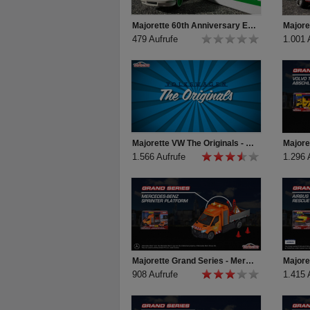
Majorette 60th Anniversary Edition Deluxe Cars
479 Aufrufe
1.001 
Majorette VW The Originals - T1 Carry Case
1.566 Aufrufe
1.296 
Majorette Grand Series - Mercedes-Benz Sprinter Platform Produktvideo
908 Aufrufe
1.415 