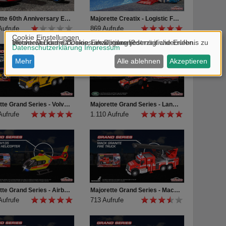
Majorette 60th Anniversary Edition Premium Cars
Majorette Creatix - Logistic Freight Ship
Aufrufe
869 Aufrufe
Majorette Grand Series - Volvo Truck Abschleppwagen ADAC Produktvideo
Majorette Grand Series - Land Rover Fire Rescue Boat Produktvideo
Aufrufe
1.110 Aufrufe
Majorette Grand Series - Airbus H135 Rescue Helicopter Produktvideo
Majorette Grand Series - Mack Granite Fire Truck Produktvideo
Aufrufe
713 Aufrufe