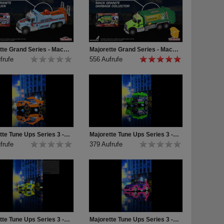
Majorette Grand Series - Mack Granite Tow Truck Produktvideo
Majorette Grand Series - Mack Granite Garbage Collector Produktvideo
frufe
556 Aufrufe
Majorette Tune Ups Series 3 - Unboxing Ford F-150 Raptor Jumpstar
Majorette Tune Ups Series 3 - Unboxing Mercedes Benz G500 Forest
frufe
379 Aufrufe
Majorette Tune Ups Series 3 - Unboxing Toyota GT86 Rallyshox
Majorette Tune Ups Series 3 - Unboxing Volkswagen Golf Splash