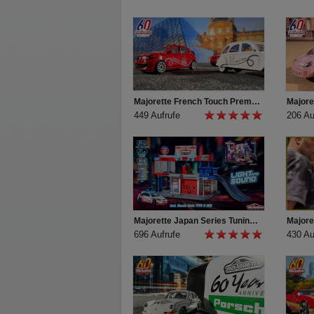
Majorette Tune Ups powered by GRIP - Das Mot
Mehr entdecken: https://tuneups.majorette.com
Majorette French Touch Premium Cars
449 Aufrufe
206 Au
Majorette Japan Series Tuning Garage
696 Aufrufe
430 Au