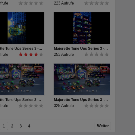
frufe
223 Aufrufe
Majorette Tune Ups Series 3 - Unboxing Nissan GTR Green Beast
Majorette Tune Ups Series 3 - Teaser Pyramide
frufe
253 Aufrufe
Majorette Tune Ups Series 3 TV Spot
Majorette Tune Ups Series 3 - TV Spot für online
frufe
325 Aufrufe
Weiter
1
2
3
4