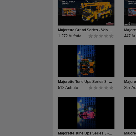
Majorette Grand Series - Volvo Truck Crane Produktvideo
1.272 Aufrufe
447 Au
Majorette Tune Ups Series 3 - Unboxing Ford Bronco Wildtrak
512 Aufrufe
297 Au
Majorette Tune Ups Series 3 - Unboxing Nissan GTR Sakura