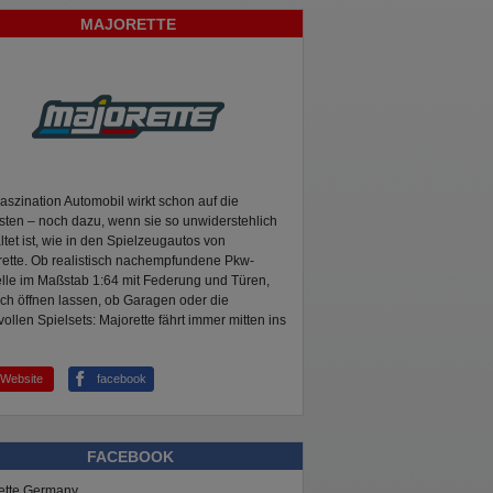
MAJORETTE
aszination Automobil wirkt schon auf die
sten – noch dazu, wenn sie so unwiderstehlich
ltet ist, wie in den Spielzeugautos von
ette. Ob realistisch nachempfundene Pkw-
lle im Maßstab 1:64 mit Federung und Türen,
ich öffnen lassen, ob Garagen oder die
vollen Spielsets: Majorette fährt immer mitten ins
Website
facebook
FACEBOOK
ette Germany