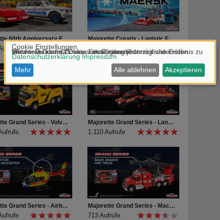
Majorette 60th Anniversary Edition Premium Cars
Majorette Creatix - Logistic Freight Ship
Aufrufe
869 Aufrufe
Majorette Grand Series - Volvo Truck Abschleppwagen ADAC Produktvideo
Majorette Grand Series - Land Rover Fire Rescue Boat Produktvideo
Aufrufe
1.110 Aufrufe
Majorette Grand Series - Airbus H135 Rescue Helicopter Produktvideo
Majorette Grand Series - Mack Granite Fire Truck Produktvideo
Aufrufe
713 Aufrufe