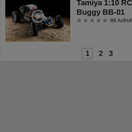
Tamiya 1:10 R
Buggy BB-01
88 Aufruf
1
2
3