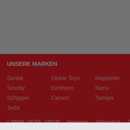
UNSERE MARKEN
Simba
Dickie Toys
Majorette
Smoby
Eichhorn
Noris
Schipper
Carson
Tamiya
Jada
© SIMBA · DICKIE · GROUP
Impressum
·
Datenschutz
·