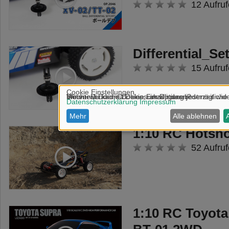
12 Aufruf
Differential_Se
15 Aufruf
1:10 RC Hotsho
52 Aufruf
1:10 RC Toyota