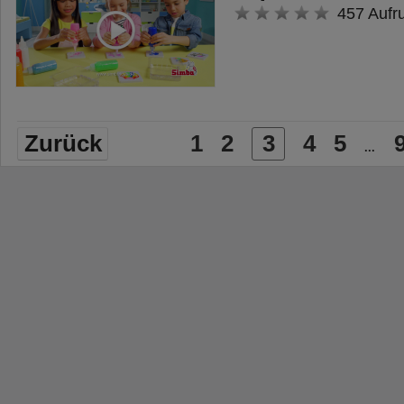
457 Aufr
Zurück
1
2
3
4
5
...