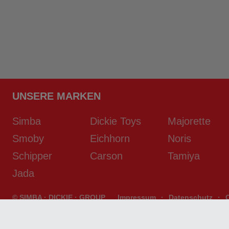
UNSERE MARKEN
Simba
Dickie Toys
Majorette
Smoby
Eichhorn
Noris
Schipper
Carson
Tamiya
Jada
© SIMBA · DICKIE · GROUP
Impressum
·
Datenschutz
·
developed by
D2S/SYSTEMS