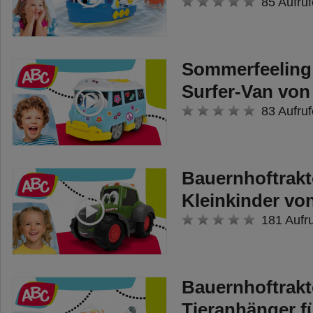
auch durch ihren zarten Duft nach
85 Aufruf
Vanille aus. Der Vanilleduft schafft
dabei eine besondere Verbindung
Sommerfeeling
zwischen Puppe und Kind.
Surfer-Van vo
Gerade die Kleinsten verbinden
83 Aufruf
Vertrautes intensiv mit Gerüchen.
Durch die Ansprache dieses
Sinnes vermitteln die Puppen so
Bauernhoftrakt
von Anfang an eine besondere
Kleinkinder v
Geborgenheit. Mit unserem
181 Aufr
brandneuen Imagespot könnt ihr
euch von der Corolle Magie
verzaubern und in die eigene
Bauernhoftrakt
Kindheit zurück transportieren
Tieranhänger f