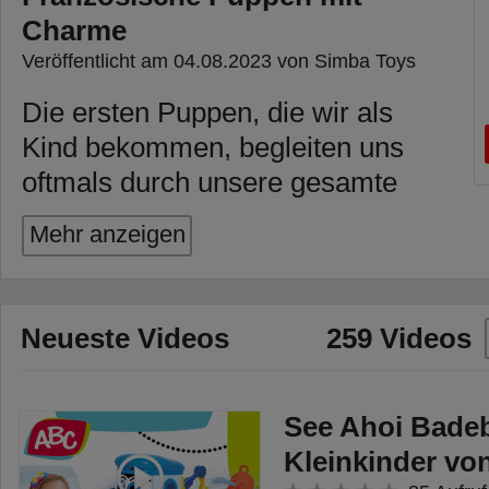
Charme
Veröffentlicht am 04.08.2023 von Simba Toys
Die ersten Puppen, die wir als
Kind bekommen, begleiten uns
oftmals durch unsere gesamte
Kindheit. So auch die Puppen von
Mehr anzeigen
Corolle. Bereits ab der Geburt
sind die Weichkörperpuppen an
der Seite der Kleinen. Bald darauf
Neueste Videos
259 Videos
folgen Babypuppen oder
Ankleidepuppen. Neben ihren
liebevollen Gesichtern zeichnen
See Ahoi Badeb
sich die Corolle Puppen vor allem
Kleinkinder v