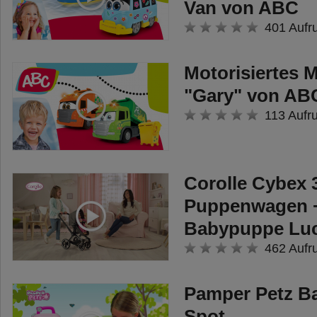
Van von ABC
401 Aufr
Motorisiertes 
"Gary" von AB
113 Aufr
Corolle Cybex 
Puppenwagen + 
Babypuppe Luci
462 Aufr
Pamper Petz B
Spot