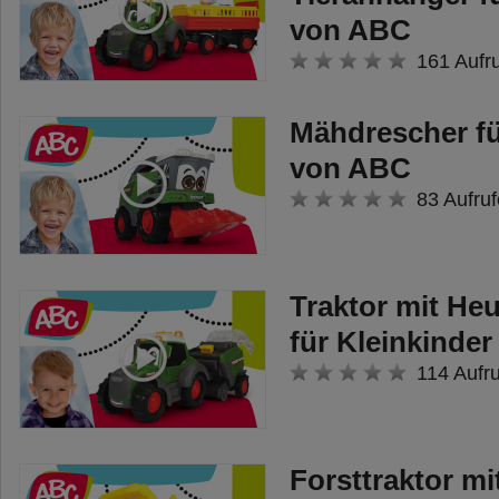
lassen.
von ABC
Hier könnt ihr alle Corolle Puppen
161 Aufr
entdecken:
Mähdrescher fü
https://shop.corolle.com/corolle_de/h
von ABC
83 Aufruf
Traktor mit He
für Kleinkinde
114 Aufr
Forsttraktor mit