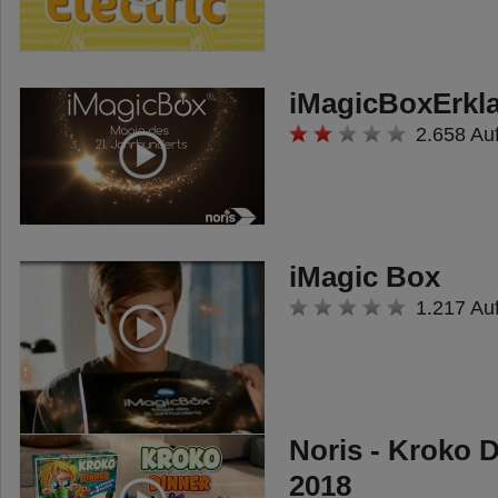
iMagicBoxErkla
2.658 Au
iMagic Box
1.217 Au
Noris - Kroko 
2018