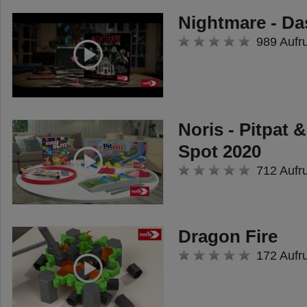
Nightmare - Das
989 Aufr
Noris - Pitpat 
Spot 2020
712 Aufr
Dragon Fire
172 Aufr