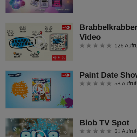
im Spiel enthalten sind und zur
Atmosphäre beisteuern. Auf
Grund der leichten Regeln kann
Brabbelkrabb
man sich Buttons immer wieder
Video
vorknöpfen! Bei Buttons erhält
126 Aufr
jeder Spieler einen Spielplan mit
36 bunten Symbolen. Wer an der
Reihe ist würfelt mit den Würfeln,
Paint Date Sh
woraufhin alle Spieler eines der
58 Aufruf
Symbole besetzen dürfen. Spieler,
die dies geschickt schaffen,
bekommen dafür Siegsterne, die
auf die Symbole verteilt werden.
Blob TV Spot
Wer zu hoch pokert, kann seinen
61 Aufruf