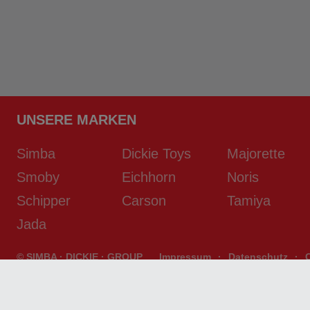
UNSERE MARKEN
Simba
Dickie Toys
Majorette
Smoby
Eichhorn
Noris
Schipper
Carson
Tamiya
Jada
© SIMBA · DICKIE · GROUP
Impressum
·
Datenschutz
·
developed by
D2S/SYSTEMS