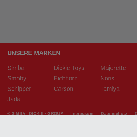
UNSERE MARKEN
Simba
Dickie Toys
Majorette
Smoby
Eichhorn
Noris
Schipper
Carson
Tamiya
Jada
© SIMBA · DICKIE · GROUP
Impressum
·
Datenschutz
·
developed by
D2S/SYSTEMS