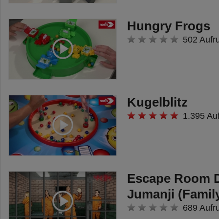
Hungry Frogs
502 Aufr
Kugelblitz
1.395 Au
Escape Room Da
Jumanji (Family
689 Aufr