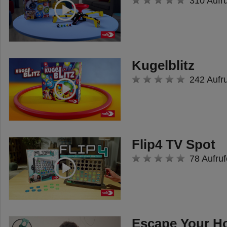
310 Aufr
Escape Room Virtual Reality lässt
die Spieler in ganz neue
Spielwelten eintauchen. Die
Spieler sind nicht mehr nur
Kugelblitz
Spieler, sondern Teil des
242 Aufr
Abenteuers. Ein einmaliges
Erlebnis, das niemand so schnell
vergessen wird.
Flip4 TV Spot
78 Aufruf
Escape Your H