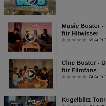
den Abenteuern sind 360°-
Szenerien mit vielen versteckten
Rätseln und beweglichen
Music Buster -
Gegenständen. Nur durch gute
für Hitwisser
Kommunikation werden die
55 Aufruf
Spieler alle Aufgaben lösen
können.
In der neuen Chrono Decoder-
Cine Buster - D
App können die Codes schnell
für Filmfans
und einfach eingegeben werden.
74 Aufruf
Der Chrono Decoder aus dem
Grundspiel kann auch weiterhin
verwendet werden.
Kugelblitz Tor