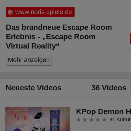
www.noris-spiele.de
Das brandneue Escape Room
Erlebnis - „Escape Room
Virtual Reality“
Nur gemeinsam können die
Mehr anzeigen
Spieler die Abenteuer in der
virtuellen Umgebung bestehen.
Neueste Videos
36 Videos
Escape Room Virtual Reality
enthält eine Virtual Reality-Brille,
mit der die Spieler mit Hilfe der
KPop Demon H
zugehörigen Escape Room-App
61 Aufruf
live in die Spielwelt eintauchen