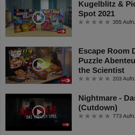
Kugelblitz & P
Spot 2021
355 Aufr
Escape Room D
Puzzle Abenteue
the Scientist
203 Aufr
Nightmare - Das
(Cutdown)
773 Aufr