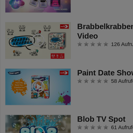
können.
Gefangen in einem U-Boot oder
Brabbelkrabb
mit einem Helikopter abgestürzt,
Video
müssen die Spieler
126 Aufr
zusammenarbeiten, um das
Abenteuer erfolgreich
abzuschließen und sich aus der
Paint Date Sh
misslichen Lage zu befreien.
58 Aufruf
Doch dafür bleibt nicht viel Zeit, in
nur einer Stunde müssen alle
Aufgaben gelöst werden, um
gemeinsam zu gewinnen.
Blob TV Spot
61 Aufruf
Die interaktiven Umgebungen zu