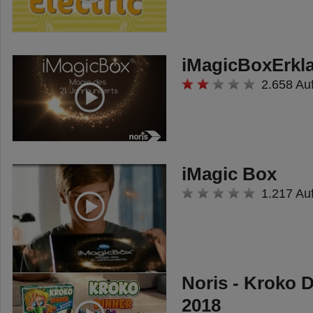
iMagicBoxErkla
2.658 Au
iMagic Box
1.217 Au
Noris - Kroko 
2018