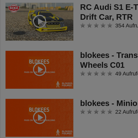
RC Audi S1 E-T
Drift Car, RTR
354 Aufr
blokees - Tran
Wheels C01
49 Aufruf
blokees - Minio
22 Aufruf