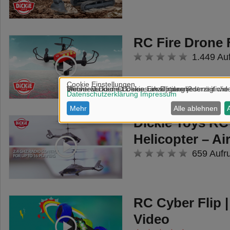
RC Fire Drone 
1.449 Au
Dickie Toys RC
Helicopter – A
659 Aufr
RC Cyber Flip 
Video