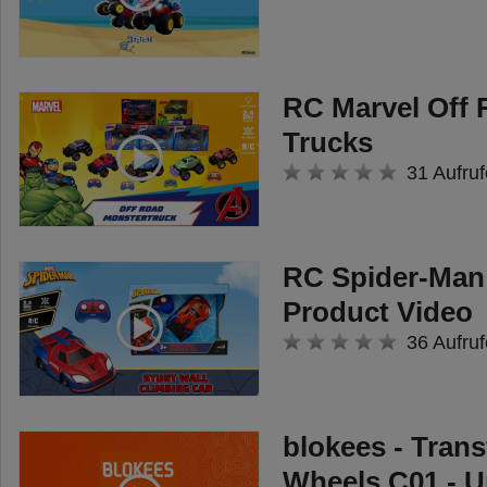
Geschwindigkeiten von 8 km/h
und wird mit der 4-Kanal-
Fernbedienung mühelos
RC Marvel Off
gesteuert. Dank der USB-
Trucks
Ladefunktion ist das Kinderauto
31 Aufruf
schnell einsatzbereit und eignet
sich für Mädchen und Jungen ab 6
Jahren.
RC Spider-Man 
Eindrucksvolle Effekte
Product Video
Mit seiner Spezial-Funktion sorgt
36 Aufruf
das Radio Control Car für
besonderes Aufsehen: Sobald das
Auto mit Wasser (idealerweise
blokees - Tran
destilliert) gefüllt und die rechte
Wheels C01 - 