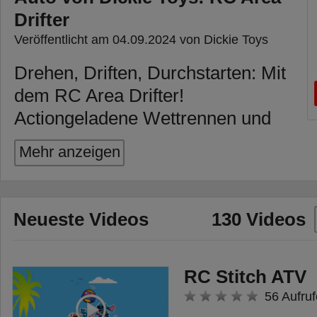
Drifter
Veröffentlicht am 04.09.2024 von Dickie Toys
Drehen, Driften, Durchstarten: Mit
dem RC Area Drifter!
Actiongeladene Wettrennen und
rasante Manöver: Dafür wurde der
Mehr anzeigen
ferngesteuerte Rennwagen
gebaut! Die aerodynamische
Form mit den futuristischen
Neueste Videos
130 Videos
Reifen lassen die 360°-Spins und
Drifts noch aufregender
aussehen. Das 25 cm lange RC
RC Stitch ATV
Spielzeugauto erreicht
56 Aufruf