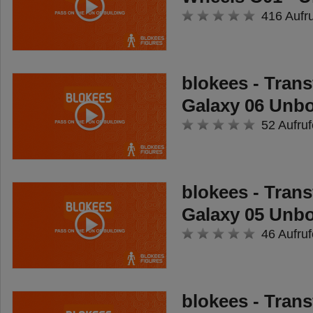
Taste der Fernbedienung gedrückt
416 Aufr
wird, steigt aus zwei Öffnungen
mysteriöser Dampf auf. Das LED-
Licht wird über die linke Taste
blokees - Tran
gesteuert und lässt das Auto im
Galaxy 06 Unb
Rauchnebel leuchten. So wird
52 Aufruf
jede Fahrt mit dem RC Rennauto
zu einem Abenteuer!
blokees - Tran
Galaxy 05 Unb
46 Aufruf
blokees - Tran