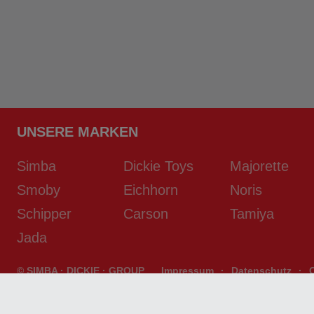
UNSERE MARKEN
Simba
Dickie Toys
Majorette
Smoby
Eichhorn
Noris
Schipper
Carson
Tamiya
Jada
© SIMBA · DICKIE · GROUP
Impressum
·
Datenschutz
·
developed by
D2S/SYSTEMS