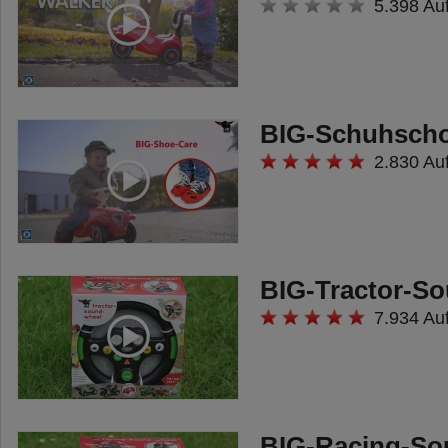
5.398 Au
BIG-Schuhsch
2.830 Au
BIG-Tractor-S
7.934 Au
BIG-Racing-So