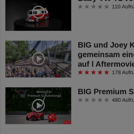
als Schatzkiste,
110 Aufr
Aufbewahrungsbox oder Stuhl
genutzt werden.
Vor Verunreinigungen durch Tiere
BIG und Joey Ke
und Schmutz schützt das
gemeinsam ein
Hardcover, das auch gleichzeitig
auf l Aftermovi
als Sitzgelegenheit für die Kleinen
178 Aufr
konstruiert wurde.
Im BIG Relax Sandkasten selbst
BIG Premium S
finden die Kinder ebenfalls eine
480 Aufr
Sitzmöglichkeit, womit das
Spielen nicht nur Spaß macht,
sondern auch bequem ist.