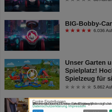
BIG-Bobby-Ca
6.036 Au
Unser Garten u
Spielplatz! Ho
Spielzeug für s
Spielspaß
5.862 Au
BIG Multi-Sch
7.531 Au