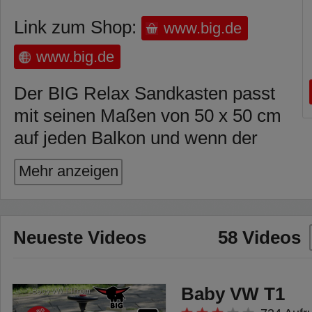
Link zum Shop:
www.big.de
www.big.de
Der BIG Relax Sandkasten passt
mit seinen Maßen von 50 x 50 cm
auf jeden Balkon und wenn der
Spielspaß im Sandkasten vorbei
Mehr anzeigen
ist, kann man sich auf dem
bequemen Stuhl ausruhen.
Das wunderschöne Design
Neueste Videos
58 Videos
harmonisiert perfekt mit allen
Balkonmöbeln und das
Baby VW T1
wetterfeste, UV-stabilisierte