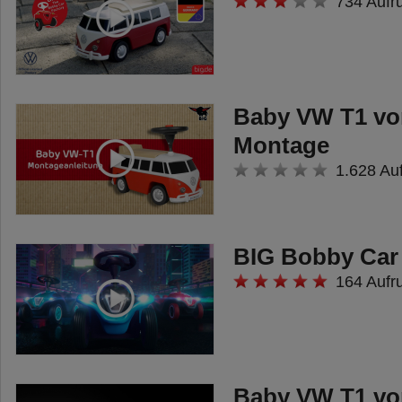
734 Aufr
Kunststoffmaterial trotzt jedem
Wetter, ohne zu verblassen oder
brüchig zu werden, und lässt sich
leicht und hygienisch reinigen.
Baby VW T1 vo
Der BIG Relax Sandkasten
Montage
kommt bereits komplett montiert
1.628 Au
und ist somit nach dem
Auspacken sofort einsatzbereit:
BIG Bobby Car 
nur noch den gewünschten Inhalt
164 Aufr
beispielsweise Sand einfüllen und
der Spielspaß kann beginnen.
Im Kinderzimmer kann der BIG
Relax Sandkasten zum Beispiel
Baby VW T1 vo