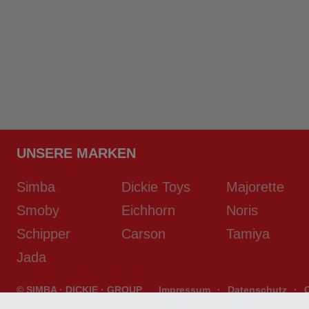
UNSERE MARKEN
Simba
Dickie Toys
Majorette
Smoby
Eichhorn
Noris
Schipper
Carson
Tamiya
Jada
© SIMBA · DICKIE · GROUP
Impressum
·
Datenschutz
·