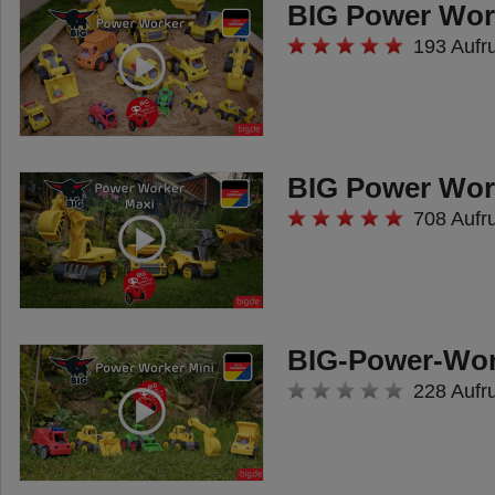
BIG Power Wor
Hergestellt wird der BIG Relax
193 Aufr
Sandkasten im modernen BIG-
Werk in Deutschland und ist auf
maximale Sicherheit getestet.
Vom Hersteller des BIG Bobby
BIG Power Wor
Car - BIG-büffelstark! Für Kinder
708 Aufr
von 1-5 Jahren.
BIG-Power-Wor
228 Aufr