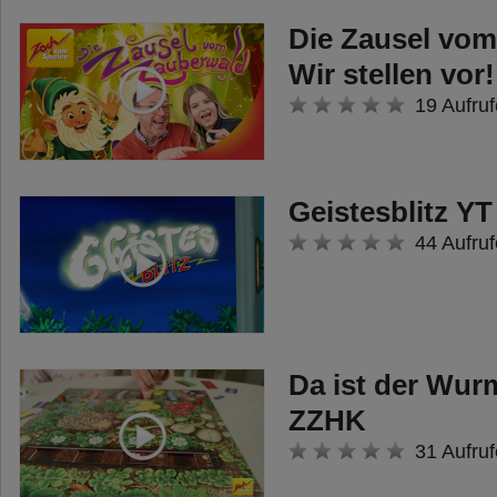
bleibt, riskiert alles. Nur wer mit
Die Zausel vom
Köpfchen segelt, füllt seine Truhe
Wir stellen vor!
mit den wertvollsten Funden!
19 Aufruf
Geistesblitz YT
44 Aufruf
Da ist der Wur
ZZHK
31 Aufruf