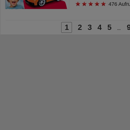
476 Aufr
1
2
3
4
5
...