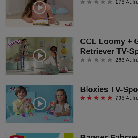
175 Aufr
CCL Loomy + 
Retriever TV-S
263 Aufr
Bloxies TV-Spo
735 Aufr
Bagger-Fahrze