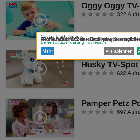
Oggy Oggy TV-
322 Aufr
CCL Baby Boo
Husky TV-Spot
622 Aufr
Pamper Petz P
697 Aufr