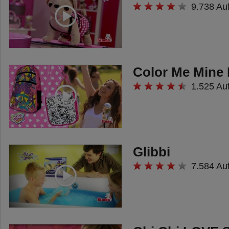
Figur mit Katzenflitzer enthalten.
9.738 Au
Untergebracht werden können
darin jedoch alle drei Fahrzeuge.
Color Me Mine 
1.525 Au
Glibbi
7.584 Au