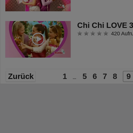
Chi Chi LOVE 
420 Aufr
Zurück
1
5
6
7
8
9
...