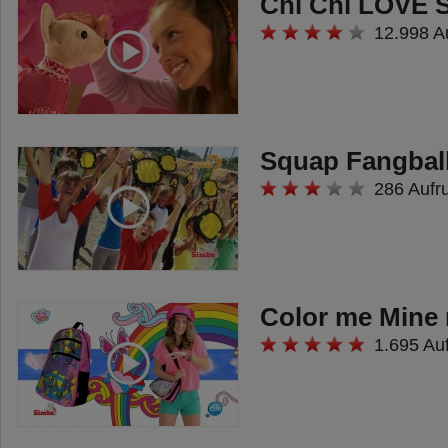
Chi Chi LOVE 
12.998 A
Squap Fangball
286 Aufr
Color me Mine
1.695 Au