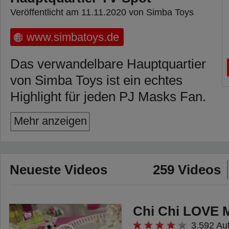
Veröffentlicht am 11.11.2020 von Simba Toys
www.simbatoys.de
Das verwandelbare Hauptquartier
von Simba Toys ist ein echtes
Highlight für jeden PJ Masks Fan.
Besonders hervorzuheben ist die
Mehr anzeigen
2in1 Funktion. Der große PJ
Späher lässt sich aufklappen und
verwandelt sich von einem Auto in
Neueste Videos
259 Videos
ein gigantisches 90cm großes
Hauptquartier der Pyjamahelden
mit vielen Funktionen und fünf
Chi Chi LOVE M
Ebenen.
3.592 Au