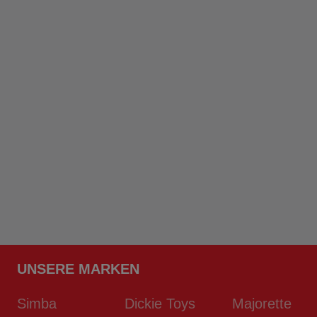
UNSERE MARKEN
Simba
Dickie Toys
Majorette