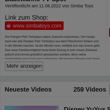
Veröffentlicht am 11.08.2022 von Simba Toys
Link zum Shop:
www.simbatoys.com
Die Pamper Petz Tierbabys haben Zuwachs bekommen. Der Husky
kann wie alle Pamper Petz Tierbabys aus dem Fläschchen trinken und
in die Windel machen. Ist die Windel nass, verfärbt sich das Innere gelb.
Das neue Familienmitglied muss beim Einzug in sein neues Zuhause
jedoch erst einmal gründlich gewaschen werden, denn seine
Vorderpfoten sind noch ganz schmutzig. Mit warmen Wasser sind diese
schnell mit dem kleinen Schwamm in Herzform von den Kids
Mehr anzeigen
saubergewischt. In der Wanne kann der Husky schließlich Platz
nehmen und sogar richtig mit der Handbrause abgeduscht werden, da
die Badewanne eine Pumpfunktion besitzt. Als Spielgefährte dient ihm
ein kleiner Wasserspritzer in Bärenoptik.
Neueste Videos
259 Videos
Disney YuYus S