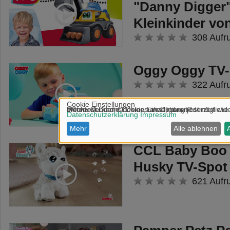
"Danny Digger"
Kleinkinder v
308 Aufr
Oggy Oggy TV-
322 Aufr
CCL Baby Boo
Husky TV-Spot
621 Aufr