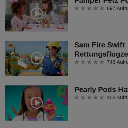
Pamper Petz P
697 Aufr
Sam Fire Swift
Rettungsflugz
748 Aufr
Pearly Pods Ha
402 Aufr