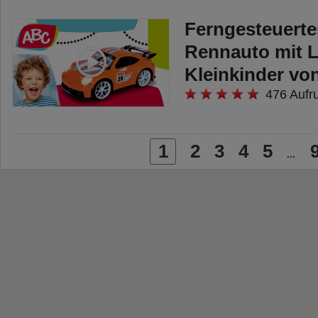
Ferngesteuerte
Rennauto mit L
Kleinkinder v
476 Aufr
1
2
3
4
5
...