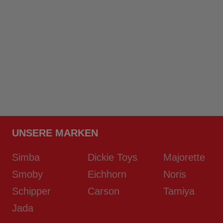
UNSERE MARKEN
Simba
Dickie Toys
Majorette
Smoby
Eichhorn
Noris
Schipper
Carson
Tamiya
Jada