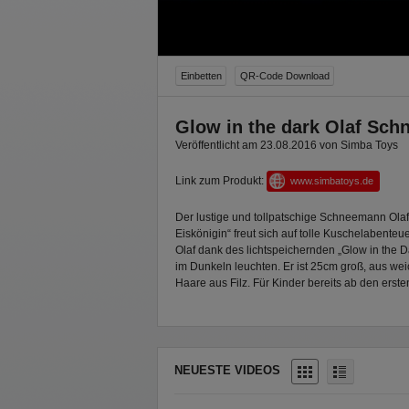
Einbetten
QR-Code Download
Glow in the dark Olaf Sc
Veröffentlicht am 23.08.2016 von Simba Toys
Link zum Produkt:
www.simbatoys.de
Der lustige und tollpatschige Schneemann Ola
Eiskönigin“ freut sich auf tolle Kuschelabenteu
Olaf dank des lichtspeichernden „Glow in the 
im Dunkeln leuchten. Er ist 25cm groß, aus w
Haare aus Filz. Für Kinder bereits ab den ers
NEUESTE VIDEOS