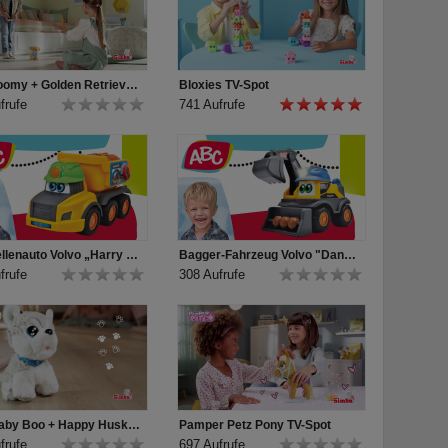
CCL Loomy + Golden Retriever TV-Spot
Bloxies TV-Spot
frufe
741 Aufrufe
Baustellenauto Volvo „Harry Hauler“ für Kleinkinder von ABC
Bagger-Fahrzeug Volvo "Danny Digger" für Kleinkinder von ABC
frufe
308 Aufrufe
CCL Baby Boo + Happy Husky TV-Spot
Pamper Petz Pony TV-Spot
frufe
697 Aufrufe