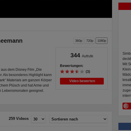
hneemann
360p
720p
1080p
Simba
344
Aufrufe
deckt
Mit 
Bewertungen:
Klein
f aus dem Disney Film „Die
(3)
Mädc
er. Als besonderes Highlight kann
kreat
Dark“ Materials am ganzen Körper
Video bewerten
immer
eichem Plüsch und hat Arme und
zuges
ten Lebensmonaten geeignet.
inter
259 Videos