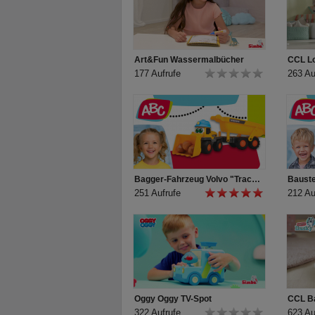
Art&Fun Wassermalbücher
177 Aufrufe
263 Au
Bagger-Fahrzeug Volvo "Tracey Trailer" für Kleinkinder von ABC
251 Aufrufe
212 Au
Oggy Oggy TV-Spot
322 Aufrufe
623 Au