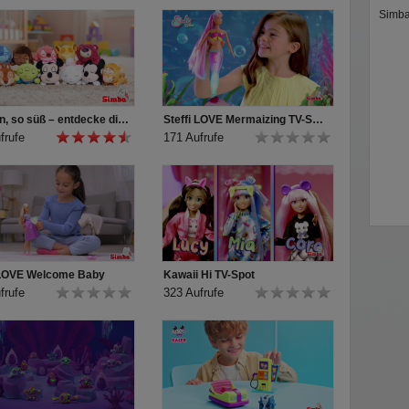
Simba
So klein, so süß – entdecke die Disney Snuglets XS!
Steffi LOVE Mermaizing TV-Spot
frufe
171 Aufrufe
 LOVE Welcome Baby
Kawaii Hi TV-Spot
frufe
323 Aufrufe