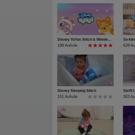
Disney YuYus Stitch & Winnie Puuh - Wave 2
199 Aufrufe
628 Au
Disney Sleeping Stitch
Steffi
151 Aufrufe
303 Au