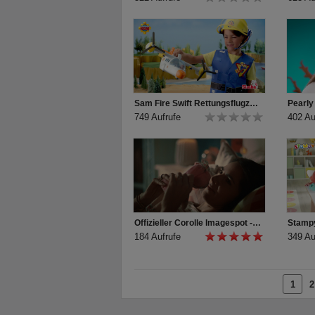
Sam Fire Swift Rettungsflugzeug TV-Spot
Pearly
749 Aufrufe
402 Au
Offizieller Corolle Imagespot - Französische Puppen mit Charme
Stampy
184 Aufrufe
349 Au
1
2