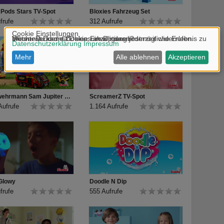
 Pods Stars TV-Spot
Bloxies Fahrzeug Set
frufe
312 Aufrufe
Feuerwehrmann Sam Jupiter TV-Spot
ScreamerZ TV-Spot
Aufrufe
1.164 Aufrufe
 Glowy
Doodle N Dip
frufe
555 Aufrufe