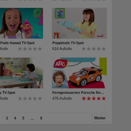
 Pods Hawaii TV-Spot
Poppimals TV-Spot
frufe
614 Aufrufe
 TV-Spot
Ferngesteuertes Porsche Rennauto mit Licht für Kleinkinder von ABC
frufe
476 Aufrufe
Weiter
3
4
5
...
9