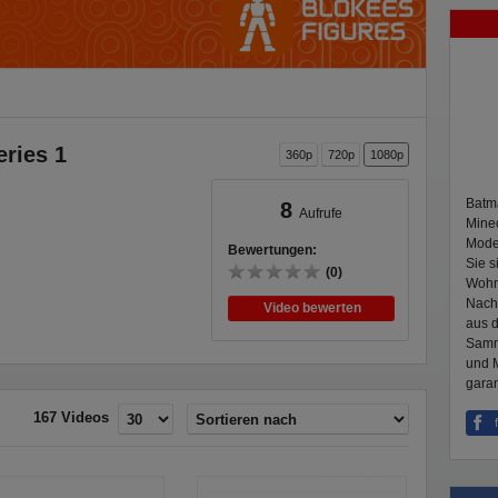
eries 1
360p
720p
1080p
Batma
8
Aufrufe
Minec
Model
Bewertungen:
Sie s
(0)
Wohn
Nach
Video bewerten
aus 
Samml
und M
garan
167 Videos