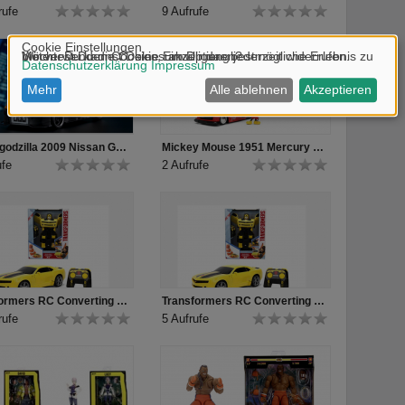
rufe
9 Aufrufe
Mechagodzilla 2009 Nissan GT-R (R35) Ben Sopra
Mickey Mouse 1951 Mercury 1:24 Produkt Video
ufe
2 Aufrufe
Transformers RC Converting Bumblebee Chevy Camaro Video
Transformers RC Converting Bumblebee Chevy Camaro
rufe
5 Aufrufe