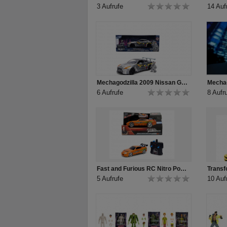
3 Aufrufe
14 Auf
Mechagodzilla 2009 Nissan GT-R (R35) Ben Sopra w/Figure
6 Aufrufe
8 Aufr
Fast and Furious RC Nitro Powered Vapor 1995 Toyota Supra
5 Aufrufe
10 Auf