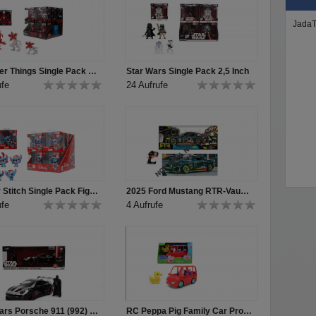
JadaT
Stranger Things Single Pack Figures 2,5 Inch Produkt Video
Star Wars Single Pack 2,5 Inch
ufe
24 Aufrufe
Disney Stitch Single Pack Figures 2,5" Produkt Video
2025 Ford Mustang RTR-Vaughn Gittin Jr.
ufe
4 Aufrufe
Star Wars Porsche 911 (992) GT3 RS with Darth Vader Produkt Video
RC Peppa Pig Family Car Produkt Video