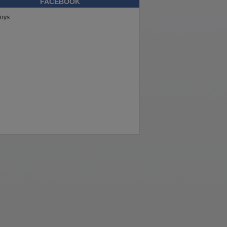
FACEBOOK
oys