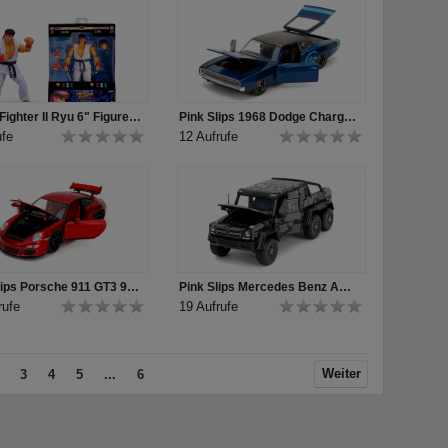
Street Fighter II Ryu 6" Figure Produkt Video
Pink Slips 1968 Dodge Charger 1:24 - Produkt Video
ufe
12 Aufrufe
Pink Slips Porsche 911 GT3 997 1:24 - Produkt Video
Pink Slips Mercedes Benz AMG 1:24 - Produkt Video
rufe
19 Aufrufe
Weiter
3
4
5
...
6