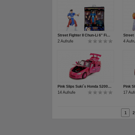
Street Fighter II Chun-Li 6" Figure Produkt Video
2 Aufrufe
4 Aufr
Pink Slips Suki´s Honda S2000 1:24
14 Aufrufe
17 Auf
1
2