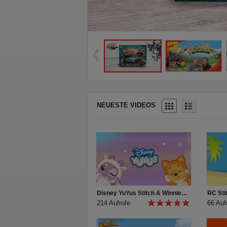
‹
NEUESTE VIDEOS
Disney YuYus Stitch & Winnie Puuh - Wave 2
RC Sti
214 Aufrufe
66 Auf