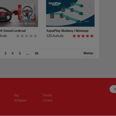
OS Sound Lenkrad
AquaPlay Mudway l Montage
frufe
228 Aufrufe
Weiter
3
4
5
...
49
Big
Smoby
Schipper
Carson