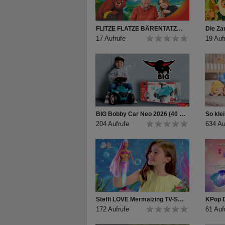
FLITZE FLATZE BÄRENTATZE | Wir stellen vor!
17 Aufrufe
19 Auf
BIG Bobby Car Neo 2026 (40 sec)
204 Aufrufe
634 Au
Steffi LOVE Mermaizing TV-Spot
KPop 
172 Aufrufe
61 Auf