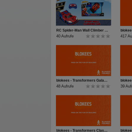
RC Spider-Man Wall Climber Product Video
40 Aufrufe
417 Au
blokees - Transformers Galaxy 05 Unboxing
48 Aufrufe
39 Auf
blokees - Transformers Classic Class Soundwave, Shockwave, Ironhide