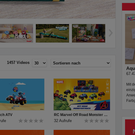
›
1457 Videos
Aqu
67.4
Mit d
einzi
Anwen
Farbg
tch ATV
RC Marvel Off Road Monster Trucks
rufe
32 Aufrufe