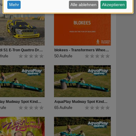
rufe
14 Aufrufe
RC Audi S1 E-Tron Quattro Drift Car, RTR
blokees - Transformers Wheels C01
frufe
50 Aufrufe
AquaPlay Mudway Spot Kinder (20 sec)
AquaPlay Mudway Spot Kinder (30 sec)
rufe
65 Aufrufe