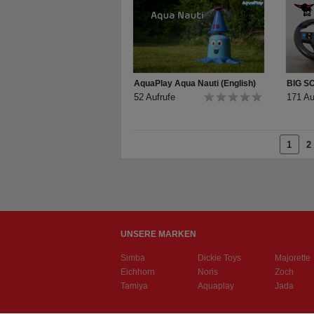
AquaPlay Aqua Nauti (English)
BIG S
52 Aufrufe
171 Au
1
2
UNSERE MARKEN
Simba
Dickie Toys
Majorette
Eichhorn
Noris
Zoch
Tamiya
Aquaplay
Jada