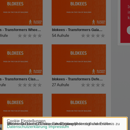
I
i
k
blokees - Transformers Wheels C01 - Unboxing
blokees - Transformers Galaxy 06 Unboxing
frufe
54 Aufrufe
blokees - Transformers Classic Class Unboxing
blokees - Transformers Defender 03
rufe
27 Aufrufe
blokees - Transformers Classic Clas One
blokees - Transformers Classic Class Optimus Prime & Megatron