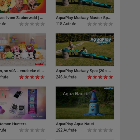
Die Zausel vom Zauberwald | Wir stellen vor!
AquaPlay Mudway Master Spot Music only
rufe
118 Aufrufe
So klein, so süß – entdecke die Disney Snuglets XS!
AquaPlay Mudway Spot (20 sec)
frufe
246 Aufrufe
Demon Hunters
AquaPlay Aqua Nauti
rufe
192 Aufrufe