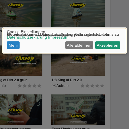
etriebe-Servo, 2x 7,4 V/3000
gerät LiPo Compact 2 mit
ski
Segelboot Atlantic
frufe
114 Aufrufe
--------------------------------------------
--------------------------------------------
--------------------
g of Dirt 2.0 grün
1:8 King of Dirt 2.0
tive 4WD buggy with a race
rufe
98 Aufrufe
ul brushless drive. To protect the
 sealed. The robust, 3-mm
assis crossbeam front and rear.
rs make for hours of driving fun.
ers even power to the all-wheel
Big Bore aluminium oil pressure
 numerous set-up options provide
rus 4.1 Brushless to fly over