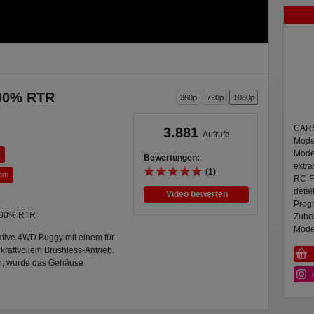
100% RTR
360p
720p
1080p
CARSO
3.881
Aufrufe
Model
Mode
Bewertungen:
extra
(1)
com
RC-Fa
detai
Video bewerten
Prog
 100% RTR
Zube
Model
ative 4WD Buggy mit einem für
kraftvollem Brushless-Antrieb.
en, wurde das Gehäuse
extra schmal und hat je eine
rlenker und umlaufende
Fahrspaß. Der 2100 kV
dantrieb massig Power und