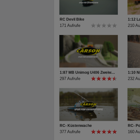
RC Devil Bike
1:12 L
171 Aufrufe
210 Au
1:87 MB Unimog U406 Zweiwegefahrzeug
1:10 N
297 Aufrufe
232 Au
RC- Küstenwache
RC- Po
377 Aufrufe
160 Au