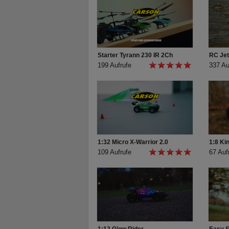
bis 4S LiPo, 2,4 GHz RC-System + 9 kg Metallg
mAh LiPo-Fahrakku und Senderbatterien, Lade
Balancer, Anleitung.
Starter Tyrann 230 IR 2Ch
RC Jet
199 Aufrufe
337 Au
----------------------------------------------------------------
----------------------------------------------------------------
----------------------------------------------------------------
Article number: 500409060 / 500409061
Product: 1:8 Virus 4.1 4S BL 2.4G 100% RTR
1:32 Micro X-Warrior 2.0
1:8 Kin
The CARSON Virus 4.1 Brushless is the innova
109 Aufrufe
67 Auf
chassis optimised for off-road tracks and powerf
steering servo from moisture, the housing was
aluminium chassis is extra narrow and has a ch
Massive control arms and all-round dirt deflecto
The 2100 kV HOBBYWING brushless motor deliv
drive and accelerates the 4.1 to over 80 km/h. 
shock absorbers, the low centre of gravity and
perfect track-holding and enable the CARSON Vi