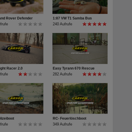
and Rover Defender
1:87 VW T1 Samba Bus
frufe
240 Aufrufe
ight Racer 2.0
Easy Tyrann 670 Rescue
frufe
282 Aufrufe
lizeiboot
RC- Feuerlöschboot
frufe
349 Aufrufe