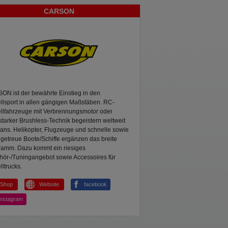
CARSON
N ist der bewährte Einstieg in den
lsport in allen gängigen Maßstäben. RC-
llfahrzeuge mit Verbrennungsmotor oder
starker Brushless-Technik begeistern weltweit
ns. Helikopter, Flugzeuge und schnelle sowie
lgetreue Boote/Schiffe ergänzen das breite
ramm. Dazu kommt ein riesiges
hör-/Tuningangebot sowie Accessoires für
ltrucks.
Shop
Website
facebook
instagram