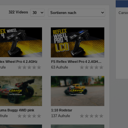
e Alu-Öldruckdämpfer, der tiefe
rgen für perfekte Bodenhaftung
322 Videos
Carso
r alle Strecken fliegen.
lex Wheel Pro 4 2.4GHz
FS Reflex Wheel Pro 4 2.4GHz LCD
rufe
63 Aufrufe
kuma Buggy 4WD pink
1:10 Rodstar
frufe
137 Aufrufe
, Wasserfester Brushless-Antrieb