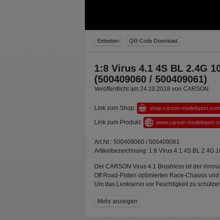
Einbetten
QR-Code Download
1:8 Virus 4.1 4S BL 2.4G 
(500409060 / 500409061)
Veröffentlicht am 24.10.2018 von CARSON
Link zum Shop:
shop.carson-modelsport.com
Link zum Produkt:
www.carson-modelsport.
Art.Nr.: 500409060 / 500409061
Artikelbezeichnung: 1:8 Virus 4.1 4S BL 2.4G
Der CARSON Virus 4.1 Brushless ist der innov
Off Road-Pisten optimierten Race-Chassis und 
Um das Lenkservo vor Feuchtigkeit zu schütz
abgedichtet. Das robuste 3 mm Alu-Chassis ist 
Mehr anzeigen
Chassisstrebe vorne und hinten. Massive Que
Schmutzabweiser sorgen für langanhaltenden 
HOBBYWING Brushless-Motor liefert dem Allra