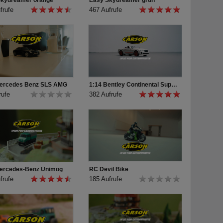
Skydreamer orange
Easy Skydreamer grün
frufe
467 Aufrufe
Mercedes Benz SLS AMG
1:14 Bentley Continental Supersports ISR
rufe
382 Aufrufe
Mercedes-Benz Unimog
RC Devil Bike
frufe
185 Aufrufe
resistant brushless-compo up to
servo, 2x 7.4 V/3000 mAh LiPo-
ct 2 charger with balancer,