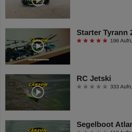
Technische Details:
1. Störungsfreies 2,4 GHz
Fernsteuersystem
Starter Tyrann 
2. 6 steuerbare Kanäle
196 Aufr
3. 2.4G Servo-Reverse
(Umkehrung der Laufrichtung)
4. 100 % kompatibel zu TAMIYA
RC Jetski
MFC 01/02/03 und DMD-Einheit
333 Aufr
5. Trimmfunktion
6. Inklusive Ladebuchse
Technische Daten:
• Betriebsspannung Sender 6 V
Segelboot Atla
(4 AA Zellen)