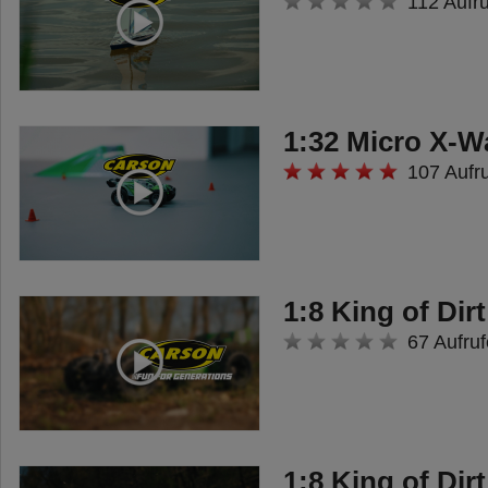
112 Aufr
• 2.4G FHSS-System (Frequenz
HoppingSpread Spectrum)
• 2.4G Servo-Reverse
(Umkehrung der Laufrichtung)
1:32 Micro X-Wa
und
107 Aufr
Trimmfunktion für Kanäle
• 1x TasterAN/AUS/AN, 1x
Schalter AN/AUS/AN
• Stromversorgung für den BEC-
1:8 King of Dirt
Empfänger 4,8 – 6 V
67 Aufruf
• Steckersystem Graupner J/R
Sicherheitshinweis:
Für Kinder unter 14 Jahren nicht
1:8 King of Dirt