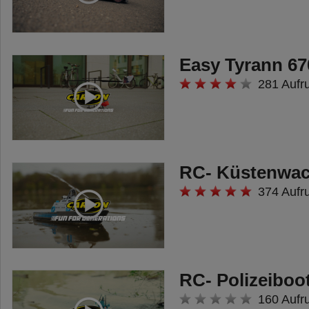
Easy Tyrann 6
281 Aufr
RC- Küstenwa
374 Aufr
RC- Polizeiboo
160 Aufr