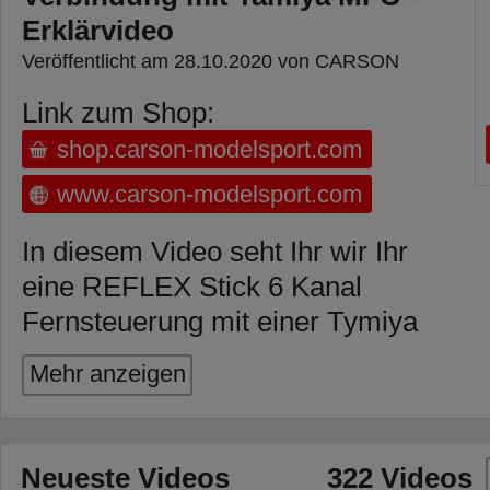
Erklärvideo
Veröffentlicht am 28.10.2020 von CARSON
Link zum Shop:
shop.carson-modelsport.com
www.carson-modelsport.com
In diesem Video seht Ihr wir Ihr
eine REFLEX Stick 6 Kanal
Fernsteuerung mit einer Tymiya
MFC verbindet.
Mehr anzeigen
Artikelnummer: 500501006
Artbez.: Reflex Stick II 2.4 GHz 6
Kanal
Neueste Videos
322 Videos