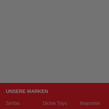
UNSERE MARKEN
Simba
Dickie Toys
Majorette