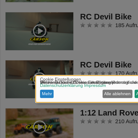
RC Devil Bike
185 Aufr
RC Devil Bike
170 Aufr
1:12 Land Rove
210 Aufr