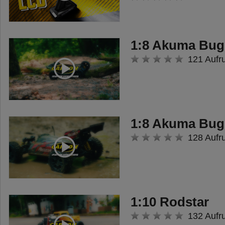
DMD Einheit von TAMIYA voll
kompatibel, da die Trimmung per
Schieberegler erfolgt.
1:8 Akuma Bug
Empfohlenes Zubehör:
121 Aufr
500501537 Empfänger 6-Kanal
500609042 Mignon-Akkus AA
500503060 Reflex 6/14Ch Switch
2 (2x2.5A, max. 16V)
1:8 Akuma Bug
500503061 Reflex 6/14Ch Switch
128 Aufr
4 (4x2.5A, max. 16V)
500503062 Reflex Switch 2/4
Stromverteiler
1:10 Rodstar
Erforderliches Zubehör:
132 Aufr
Mignon-Set (AA) N° 500609043