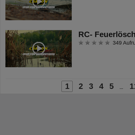
RC- Feuerlösc
349 Aufr
1
2
3
4
5
1
...