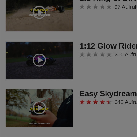
geeignet. Die Verpackung muss
97 Aufruf
aufbewahrt werden, da sie
wichtige Informationen enthält.
Die Abbildungen können sich von
dem in der Verpackung
1:12 Glow Ride
befindlichen Produkt
256 Aufr
unterscheiden. CARSON behält
sich das Recht vor,
Verbesserungen und Änderungen
zu jeder Zeit vorzunehmen.
Easy Skydream
648 Aufr