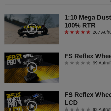
Die Reflex Stick II von Carson-
Model Sport ist eine
1:10 Mega Dust
preisgünstige, moderne und
100% RTR
technisch hochwertige 6-Kanal
267 Aufr
Fernsteueranlage für den
universellen Einsatz in vielen RC-
Fahrzeugen und Schiffen. Es
FS Reflex Whee
können unabhängig 6 Kanäle über
69 Aufruf
2 Steuerknüppel und 2 Schalter
(1x Taster/1x Schalter)
angesteuert werden. Das
FS Reflex Whee
REFLEX STICK 6 Channel
LCD
System ist mit allen MFC- und
62 Aufruf