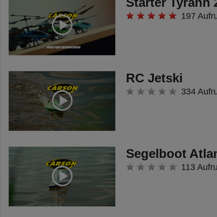
Starter Tyrann 
• 2-Kanalsender 2,4 GHz FHSS
197 Aufr
RC-System Boat
• NiMH-Akku 7,2 V/260 mAh
• Steckerladegerät 100 mAh
RC Jetski
334 Aufr
Segelboot Atla
113 Aufr