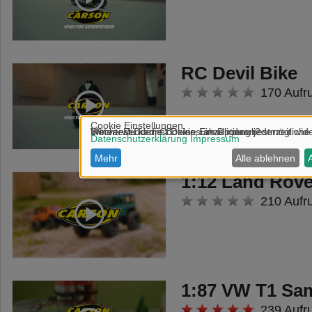
RC Devil Bike
170 Aufr
1:12 Land Rove
210 Aufr
1:87 VW T1 Sa
239 Aufr