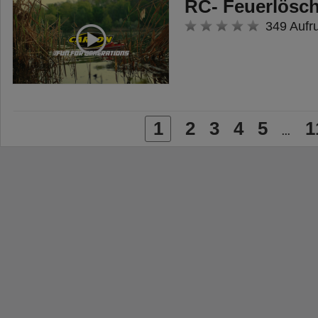
RC- Feuerlösc
349 Aufr
1
2
3
4
5
1
...