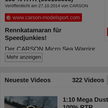
Veröffentlicht am 27.10.2014 von CARSON
www.carson-modelsport.com
Rennkatamaran für
Speedjunkies!
Der CARSON Micro Sea Warrior
ist ein superschneller und agiler
Mehr anzeigen
Rennkatamaran. Sein
wassergekühlter Powermotor
lässt das Boot übers Wasser
Neueste Videos
322 Videos
schießen. Gesteuert wird mit der
im Lieferumfang enthaltenen
1:10 Mega Dust
REFLEX WHEEL PRO 2,4 GHz
100% RTR