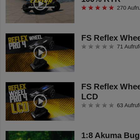
RC-Anlage. Der robuste ABS-
270 Aufr
Rumpf, das coole Design und die
100 %-ig komplette Ausstattung
machen den CARSON Sea
FS Reflex Whee
Warrior zum absoluten
71 Aufruf
Spaßbringer!
Lieferumfang:
Fahrfertig aufgebautes Modell mit
FS Reflex Whee
2,4 GHz RC-Anlage, Bootständer,
LCD
Fahrakku, Ladegerät,
63 Aufruf
Senderbatterien und
Bedienungsanleitung
Technische Details:
1:8 Akuma Bug