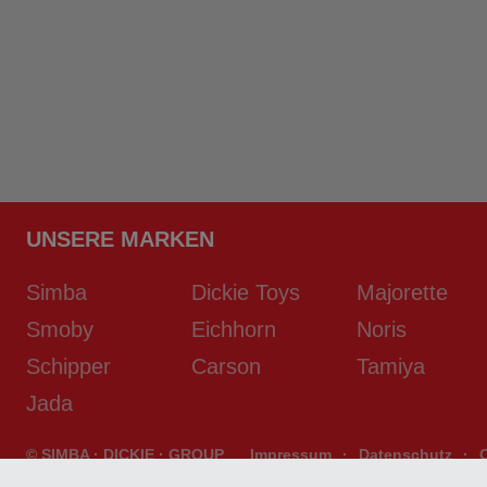
UNSERE MARKEN
Simba
Dickie Toys
Majorette
Smoby
Eichhorn
Noris
Schipper
Carson
Tamiya
Jada
© SIMBA · DICKIE · GROUP
Impressum
·
Datenschutz
·