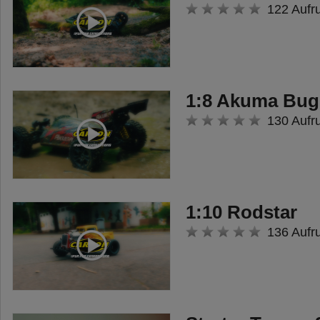
• ABS-Doppelrumpf, lackiert
122 Aufr
• abnehmbare Cockpithaube
• Kunststoff-Rennschraube
• Stahlwelle
• robuste Kunststoff-Ruderanlage
1:8 Akuma Bug
• Elektromotor Typ 180,
130 Aufr
wassergekühlt
• wasserfester 2in1
Fahrregler/Empfänger mit Mini-
Tamiya-Stecksystem
1:10 Rodstar
• Akkufixierung per
136 Aufr
Klettverschluss
• 9 g Micro-Ruderservo mit JR-
Stecker