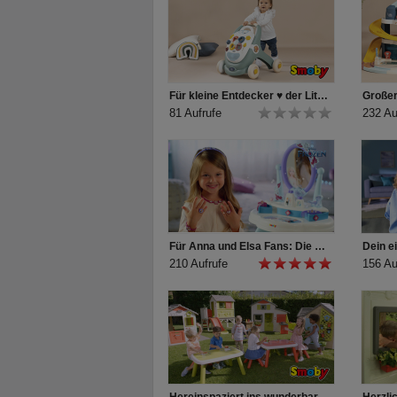
Für kleine Entdecker ♥ der Little Smoby 3-in-1 Lauflernwagen
81 Aufrufe
232 Au
Für Anna und Elsa Fans: Die Eiskönigin Frisiertisch und Kosmetikkoffer von Smoby
210 Aufrufe
156 Au