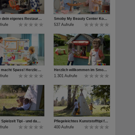
Eröffne dein eigenes Restaurant: das Kids Restaurant von Smoby
Smoby My Beauty Center Kosmetikstudio für Haarfrisuren, Nageldesign + Make-Up!
frufe
537 Aufrufe
Schule macht Spass! Herzlich willkommen im Smoby Klassenzimmer!
Herzlich willkommen im Smoby Chef Haus mit Spielküche! So lecker!!
frufe
1.301 Aufrufe
Smoby Spielzelt Tipi - und das Abenteuer beginnt!
Pflegeleichtes Kunststofftipi für In- und Outdoor Abenteuer
frufe
400 Aufrufe