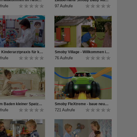
Herzlich willkommen im riesigen Smoby Neo Friends Spielhaus!
Zauberhafte Smoby Baby Nurse Puppenpflege-Station und Puppen-Beistellbett ♥
frufe
97 Aufrufe
Smoby Kinderarztpraxis für kleine Nachwuchs-Ärzte
Smoby Village - Willkommen in der Neo Jura Lodge!
frufe
76 Aufrufe
Zeit zum Baden kleiner Spatz! Baby Nurse elektronische Badewanne von Smoby
Smoby FleXtreme - baue neue, noch fleXtremere Mega-Rennstrecken!
frufe
721 Aufrufe