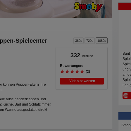
ppen-Spielcenter
360p
720p
1080p
Bunt 
332
Aufrufe
Spiel
Spiel
Bewertungen:
und v
(2)
an d
Spiel
Video bewerten
r können Puppen-Eltern ihre
Fähig
en.
Größe auseinanderklappen und
n: Küche, Bad und Schlafzimmer.
en Wanne ausgestattet, direkt
gleichzeitig als Ankleidebereich
chhalter, ein Kleiderhaken und
Smob
er Bilderrahmen an der
rt werden. Die Essecke mit