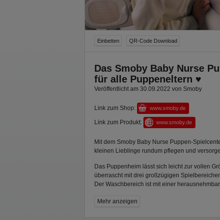
Einbetten
QR-Code Download
Das Smoby Baby Nurse Pu
für alle Puppeneltern ♥
Veröffentlicht am 30.09.2022 von Smoby
Link zum Shop:
www.smoby.de
Link zum Produkt:
www.smoby.de
Mit dem Smoby Baby Nurse Puppen-Spielcente
kleinen Lieblinge rundum pflegen und versorg
Das Puppenheim lässt sich leicht zur vollen 
überrascht mit drei großzügigen Spielbereiche
Der Waschbereich ist mit einer herausnehmbar
daneben befindet sich die Wickelkommode, die 
Mehr anzeigen
dient. Unterhalb der Kommode sind ein Handtu
ein abnehmbarer Abfallbehälter angebracht. D
Rückwand kann mit eigenen Fotos personalisie