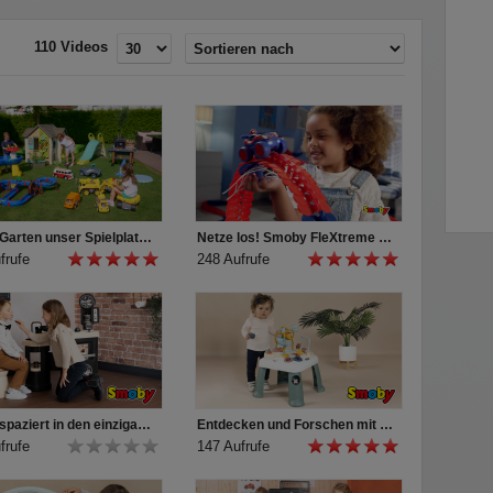
ahn (nicht funktionsfähig)
Schlafbereich ist mit einem
110 Videos
er phosphoreszierenden Lampe
 höchsten Qualitätsanforderungen
gen "Made in Frankreich".
ts von Baby Nurse bieten
 ihre Lieblinge rundum zu
smoby.de
Unser Garten unser Spielplatz! Komm Spielen im Garten!
Netze los! Smoby FleXtreme Spidey und seine Superfreunde Rennbahn + Racing Car
frufe
248 Aufrufe
Hereinspaziert in den einzigartigen Smoby Barber Shop!
Entdecken und Forschen mit dem Little Smoby Activity-Spieltisch ♥
frufe
147 Aufrufe