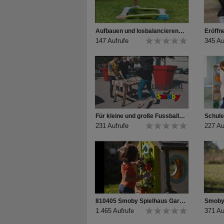
Aufbauen und losbalancieren! Abenteuer Balancierparcours von Smoby
147 Aufrufe
345 Au
Für kleine und große Fussball-Profis! Smoby Click&Goal Tischfussball
231 Aufrufe
227 Au
810405 Smoby Spielhaus Gartenhaus - Spielen, verstecken, gärtnern!
1.465 Aufrufe
371 Au