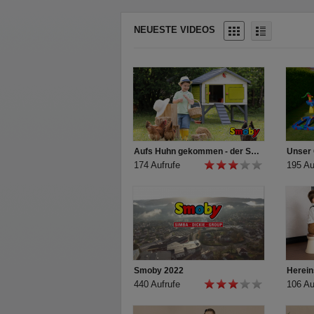
Puppensitz verfügt über eine Spüle mit Wasserh
Herdplatte, Mikrowelle und Ablagefächern. Der 
NEUESTE VIDEOS
Puppenbett, einem drehbaren Mobile und ein
ausgestattet.
Alle eingesetzten Materialen entsprechen den
für ein langes und unbeschwertes Spielvergnü
Die wunderschönen Puppenmöbel und Pflegese
kleinen Puppeneltern ab drei Jahren alles, um
verwöhnen. Entdecke unsere ♥-Kollektion auf 
Aufs Huhn gekommen - der Smoby Hühnerstall Cluck Cluck Cottage
174 Aufrufe
195 Au
Smoby 2022
440 Aufrufe
106 Au