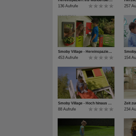
Hereinspaziert ins wunderbare Smoby Village!
136 Aufrufe
257 Au
Smoby Village - Hereinspaziert ins super-geräumige Neo Friends Haus!
453 Aufrufe
154 Au
Smoby Village - Hoch hinaus mit dem einzigartigen Stelzenhaus!
88 Aufrufe
234 Au