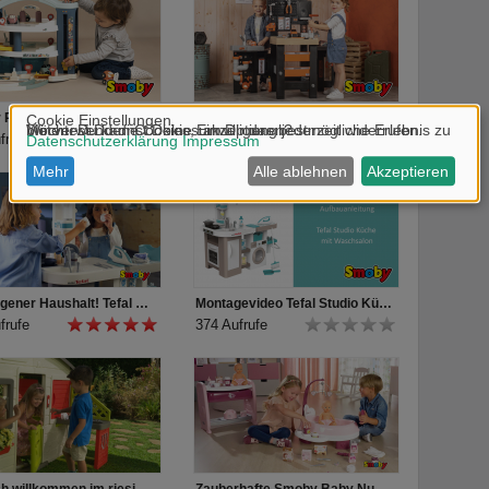
Großer Rennspaß für die Kleinsten: das große Little Smoby Parkhaus
Heimwerken XXL: das Black+Decker Mega Werkbank Center von Smoby
frufe
150 Aufrufe
Dein eigener Haushalt! Tefal Studio Küche mit Waschsalon von Smoby
Montagevideo Tefal Studio Küche mit Waschsalon
frufe
374 Aufrufe