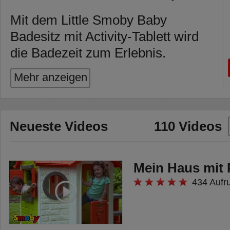
Mit dem Little Smoby Baby
Badesitz mit Activity-Tablett wird
die Badezeit zum Erlebnis.
Fünf Wasserspiele laden zum
Mehr anzeigen
Planschen, Greifen und Staunen
ein: Paddelrad, Wasserbecher,
eine Zauberblume, die beim
Neueste Videos
110 Videos
Gießen das geheime Versteck der
kleinen Krabbe öffnet, Palmen-
Mein Haus mit 
Sprinkler und ein fröhlicher
434 Aufr
Oktopus mit Spritzfunktion fördern
spielerisch die Hand-Auge-
Koordination und regen die Sinne