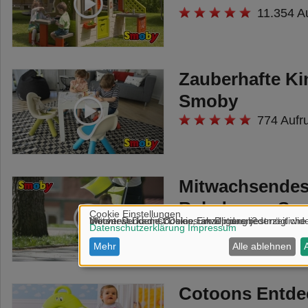
11.354 A
Zauberhafte K
Smoby
774 Aufr
Mitwachsendes
Balade von Sm
2.760 Au
Cotoons Entde