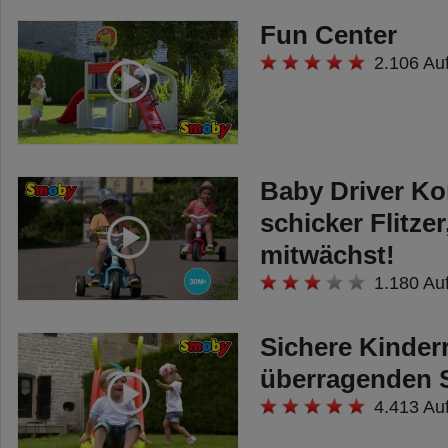
an. Vier starke Saugnäpfe fixieren
Fun Center
den Sitz zuverlässig auf glatten
2.106 Au
Wannenflächen und lassen sich
nach dem Baden mühelos wieder
lösen. Für Kinder ab 6 Monaten
Baby Driver Ko
schicker Flitzer
mitwächst!
1.180 Au
Sichere Kinder
überragenden 
4.413 Au