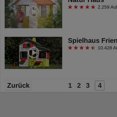
2.259 Au
Spielhaus Frie
10.428 A
Zurück
1
2
3
4