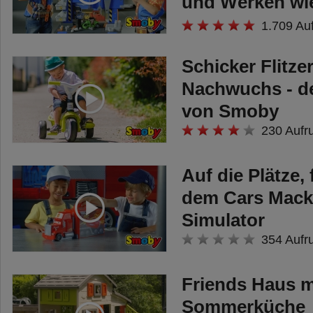
und Werken wie
Bob!
1.709 Au
Schicker Flitze
Nachwuchs - d
von Smoby
230 Aufr
Auf die Plätze, 
dem Cars Mack
Simulator
354 Aufr
Friends Haus m
Sommerküche