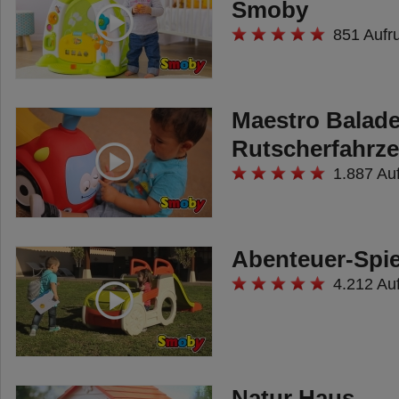
Smoby
851 Aufr
Maestro Balad
Rutscherfahrz
1.887 Au
Abenteuer-Spie
4.212 Au
Natur Haus