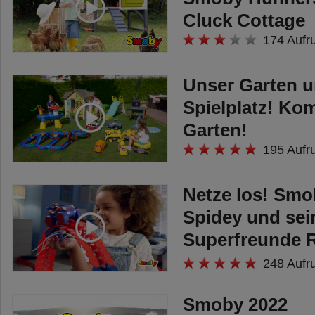
Board mit unterschiedlichen
Cluck Cottage
Lernspielen integriert, das die
174 Aufr
motorischen Fähigkeiten sanft
fördert: ein Steckspiel, bei dem
Unser Garten u
jeder der vier unterschiedlichen
Spielplatz! Ko
Bauklötze in eine andere
Garten!
Aussparung gesteckt wird.
195 Aufr
Die Spielstation kann auch
Netze los! Smo
separat verwendet werden, dazu
Spidey und sei
lässt sie sich mit einem Handgriff
Superfreunde 
abnehmen und dank des
Racing Car
Tragegriffs an der Oberseite
248 Aufr
kinderleicht transportieren.
Smoby 2022