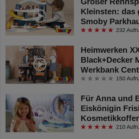
Großer Rennspa
Kleinsten: das 
Smoby Parkha
232 Aufr
Heimwerken XX
Black+Decker 
Werkbank Cent
150 Aufr
Für Anna und E
Eiskönigin Fris
Kosmetikkoffe
210 Aufr