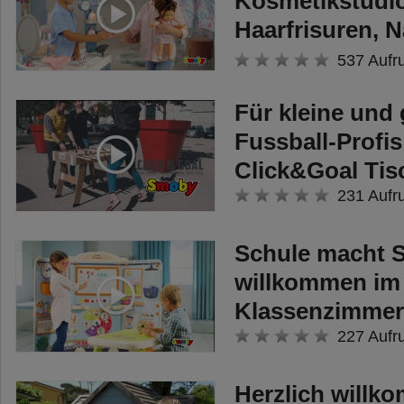
Kosmetikstudio
Haarfrisuren, 
Make-Up!
537 Aufr
Für kleine und
Fussball-Profi
Click&Goal Tis
231 Aufr
Schule macht S
willkommen i
Klassenzimmer
227 Aufr
Herzlich willk