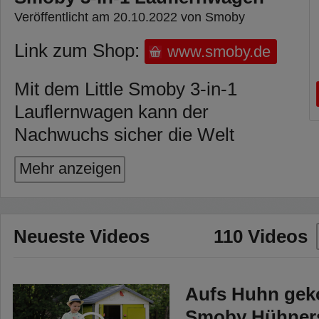
Veröffentlicht am 20.10.2022 von Smoby
Link zum Shop:
www.smoby.de
Mit dem Little Smoby 3-in-1
Lauflernwagen kann der
Nachwuchs sicher die Welt
entdecken, und das sowohl
Mehr anzeigen
motorisch als auch mit allen
Sinnen: denn dieses Gefährt ist
Lauflernwagen, Activitybrett und
Neueste Videos
110 Videos
Puppenwagen in einem!
An der Vorderseite des
Aufs Huhn gek
Lauflernwagens ist ein Activity-
Smoby Hühners