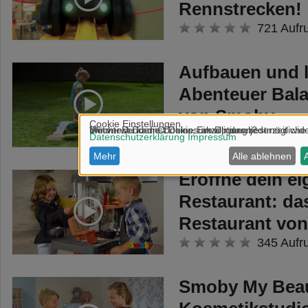
Rennstrecken!
721 Aufr
Aufbauen und l
Abenteuer Bala
von Smoby
147 Aufr
Eröffne dein e
Restaurant: da
Restaurant vo
345 Aufr
Smoby My Beau