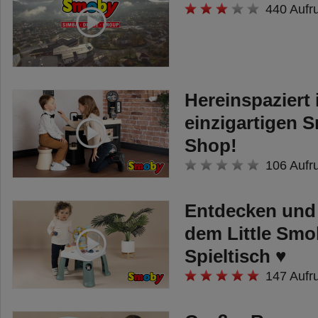
Und sobald das Board
440 Aufr
abgenommen wurde, dient der
Lauflernwagen auch noch als
Puppenwagen, denn unter dem
Spielbrett befindet sich ein Sitz, in
Hereinspaziert 
dem die Lieblingspuppe gesetzt
einzigartigen 
werden kann.
Shop!
106 Aufr
Entdecken und
dem Little Smob
Spieltisch ♥
147 Aufr