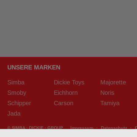
UNSERE MARKEN
Simba
Dickie Toys
Majorette
Smoby
Eichhorn
Noris
Schipper
Carson
Tamiya
Jada
© SIMBA · DICKIE · GROUP
Impressum
·
Datenschutz
·