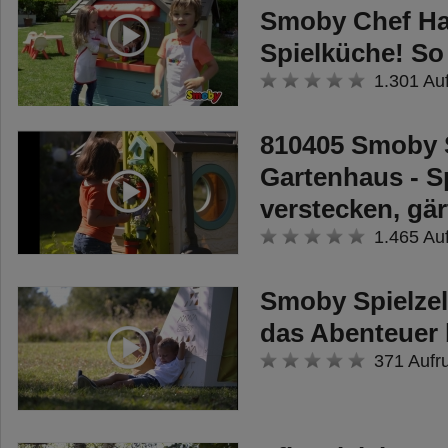
Smoby Chef Ha
Spielküche! So 
1.301 Au
810405 Smoby 
Gartenhaus - S
verstecken, gär
1.465 Au
Smoby Spielzelt
das Abenteuer 
371 Aufr