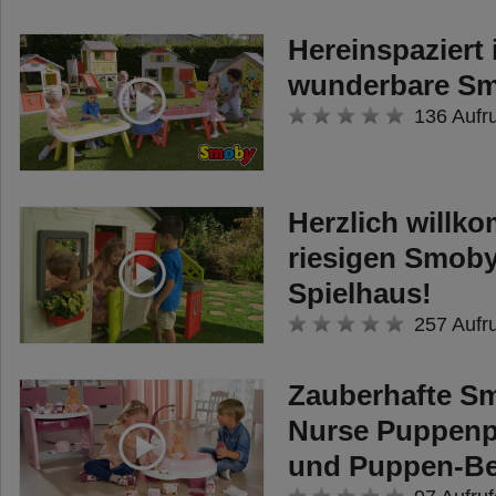
Hereinspaziert 
wunderbare Sm
136 Aufr
Herzlich willk
riesigen Smoby
Spielhaus!
257 Aufr
Zauberhafte S
Nurse Puppenpf
und Puppen-Bei