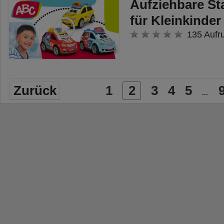
Aufziehbare St
für Kleinkinde
135 Aufr
Zurück
1
2
3
4
5
...