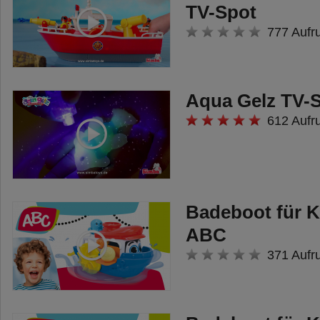
Figur mit Katzenflitzer enthalten.
TV-Spot
Untergebracht werden können
777 Aufr
darin jedoch alle drei Fahrzeuge.
Aqua Gelz TV-S
612 Aufr
Badeboot für K
ABC
371 Aufr