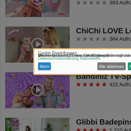
393 Aufr
ChiChi LOVE L
364 Aufr
Bandiniz TV-Sp
422 Aufr
Glibbi Badepin
1.210 Au