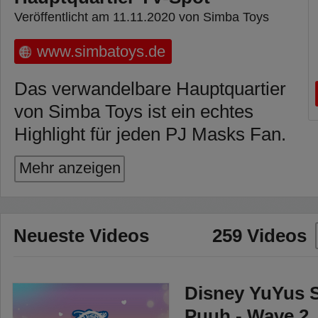
Veröffentlicht am 11.11.2020 von Simba Toys
www.simbatoys.de
Das verwandelbare Hauptquartier
von Simba Toys ist ein echtes
Highlight für jeden PJ Masks Fan.
Besonders hervorzuheben ist die
Mehr anzeigen
2in1 Funktion. Der große PJ
Späher lässt sich aufklappen und
verwandelt sich von einem Auto in
Neueste Videos
259 Videos
ein gigantisches 90cm großes
Hauptquartier der Pyjamahelden
mit vielen Funktionen und fünf
Disney YuYus S
Ebenen.
Puuh - Wave 2