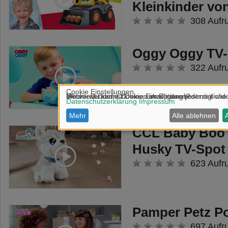
Kleinkinder v
308 Aufr
Oggy Oggy TV-
322 Aufr
CCL Baby Boo
Husky TV-Spot
623 Aufr
Pamper Petz P
697 Aufr