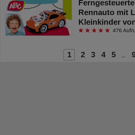
Ferngesteuerte
Rennauto mit L
Kleinkinder v
476 Aufr
1
2
3
4
5
...