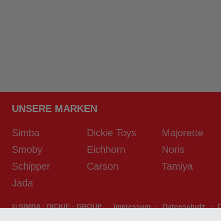
UNSERE MARKEN
Simba
Dickie Toys
Majorette
Smoby
Eichhorn
Noris
Schipper
Carson
Tamiya
Jada
© SIMBA · DICKIE · GROUP
Impressum
·
Datenschutz
·