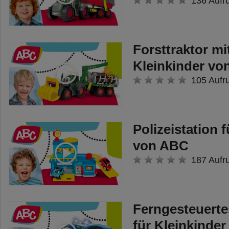
136 Aufr
Forsttraktor mi
Kleinkinder v
105 Aufr
Polizeistation 
von ABC
187 Aufr
Ferngesteuerte
für Kleinkinde