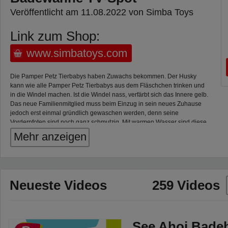
Veröffentlicht am 11.08.2022 von Simba Toys
Link zum Shop:
www.simbatoys.com
Die Pamper Petz Tierbabys haben Zuwachs bekommen. Der Husky
kann wie alle Pamper Petz Tierbabys aus dem Fläschchen trinken und
in die Windel machen. Ist die Windel nass, verfärbt sich das Innere gelb.
Das neue Familienmitglied muss beim Einzug in sein neues Zuhause
jedoch erst einmal gründlich gewaschen werden, denn seine
Vorderpfoten sind noch ganz schmutzig. Mit warmen Wasser sind diese
schnell mit dem kleinen Schwamm in Herzform von den Kids
Mehr anzeigen
saubergewischt. In der Wanne kann der Husky schließlich Platz
nehmen und sogar richtig mit der Handbrause abgeduscht werden, da
die Badewanne eine Pumpfunktion besitzt. Als Spielgefährte dient ihm
ein kleiner Wasserspritzer in Bärenoptik.
Neueste Videos
259 Videos
See Ahoi Badeb