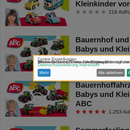
Kleinkinder v
218 Aufr
Bauernhof und
Babys und Klei
ABC
691 Aufr
Bauernhoffahrz
Babys und Klei
ABC
1.253 Au