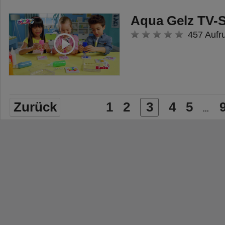
Aqua Gelz TV-S
457 Aufr
Zurück
1
2
3
4
5
...