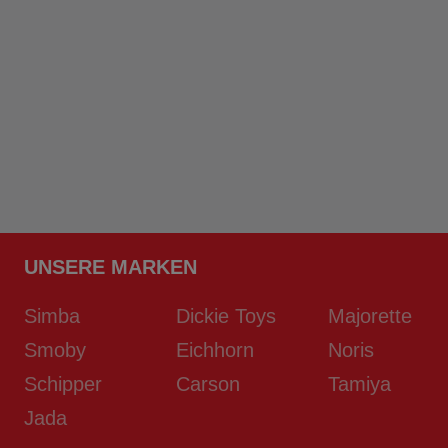
UNSERE MARKEN
Simba
Dickie Toys
Majorette
Smoby
Eichhorn
Noris
Schipper
Carson
Tamiya
Jada