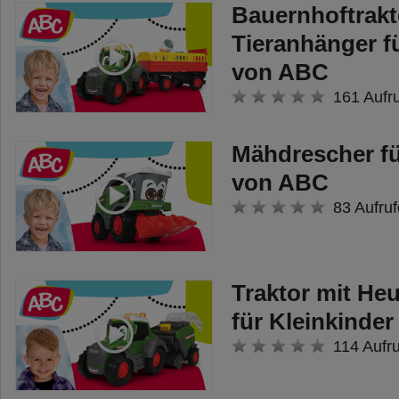
Bauernhoftrakt
Tieranhänger f
von ABC
161 Aufr
Mähdrescher fü
von ABC
83 Aufruf
Traktor mit He
für Kleinkinde
114 Aufr