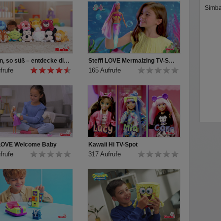
Simba
So klein, so süß – entdecke die Disney Snuglets XS!
Steffi LOVE Mermaizing TV-Spot
frufe
165 Aufrufe
 LOVE Welcome Baby
Kawaii Hi TV-Spot
frufe
317 Aufrufe