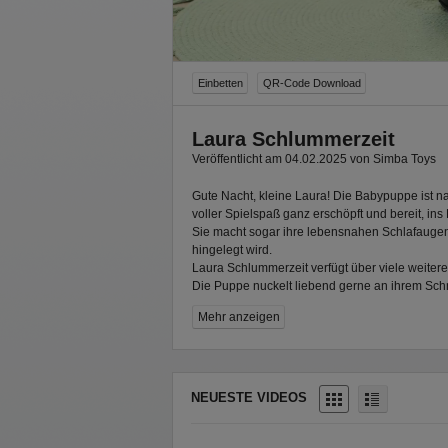
Einbetten
QR-Code Download
Laura Schlummerzeit
Veröffentlicht am 04.02.2025 von Simba Toys
Gute Nacht, kleine Laura! Die Babypuppe ist 
voller Spielspaß ganz erschöpft und bereit, in
Sie macht sogar ihre lebensnahen Schlafaugen 
hingelegt wird.
Laura Schlummerzeit verfügt über viele weiter
Die Puppe nuckelt liebend gerne an ihrem Schnu
beruhigenden Schlaflieds und gibt insgesamt
Mehr anzeigen
von sich, wenn ihr Bauch sanft gedrückt wird. D
eine ganz andere: Baby Laura macht realisti
eingeschlafen ist. Dabei bewegt sich ihr Bauch
Gehe jetzt mit Laura auf Reise in die Traumwe
ideal zu Kindern ab 2 Jahren.
NEUESTE VIDEOS