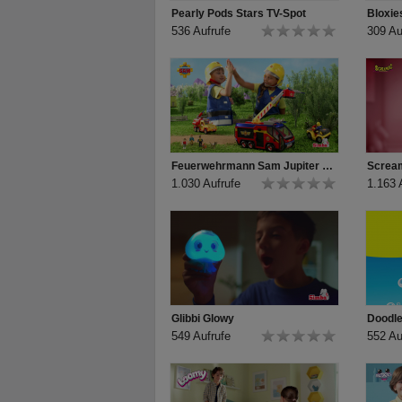
Pearly Pods Stars TV-Spot
Bloxie
536 Aufrufe
309 Au
Feuerwehrmann Sam Jupiter TV-Spot
Screa
1.030 Aufrufe
1.163 
Glibbi Glowy
Doodle
549 Aufrufe
552 Au