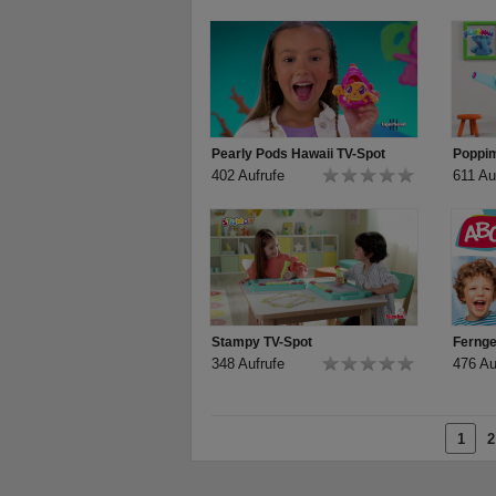
Pearly Pods Hawaii TV-Spot
Poppim
402 Aufrufe
611 Au
Stampy TV-Spot
348 Aufrufe
476 Au
1
2