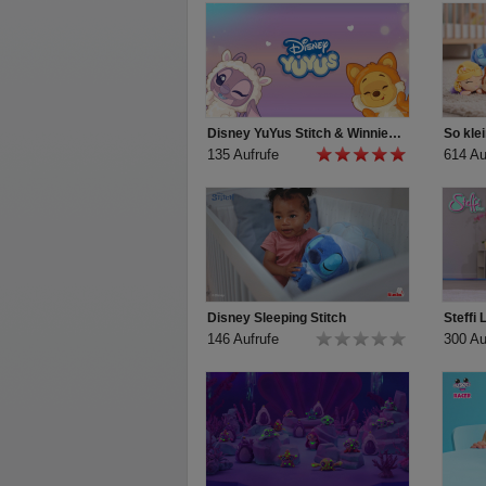
Disney YuYus Stitch & Winnie Puuh - Wave 2
135 Aufrufe
614 Au
Disney Sleeping Stitch
Steffi
146 Aufrufe
300 Au