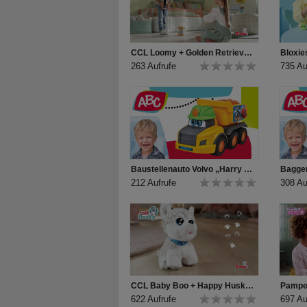
CCL Loomy + Golden Retriever TV-Spot
Bloxie
263 Aufrufe
735 Au
Baustellenauto Volvo „Harry Hauler“ für Kleinkinder von ABC
212 Aufrufe
308 Au
CCL Baby Boo + Happy Husky TV-Spot
Pamper
622 Aufrufe
697 Au