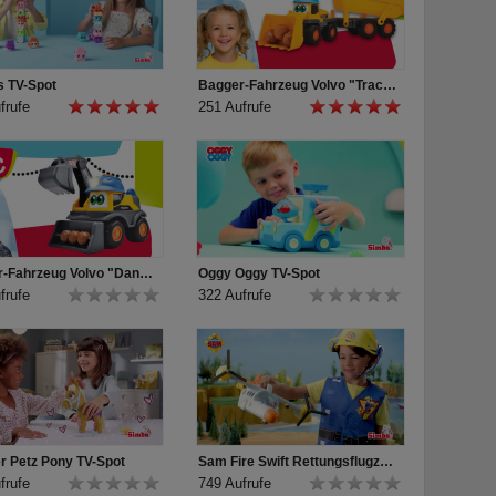
s TV-Spot
Bagger-Fahrzeug Volvo "Tracey Trailer" für Kleinkinder von ABC
frufe
251 Aufrufe
Bagger-Fahrzeug Volvo "Danny Digger" für Kleinkinder von ABC
Oggy Oggy TV-Spot
frufe
322 Aufrufe
 Petz Pony TV-Spot
Sam Fire Swift Rettungsflugzeug TV-Spot
frufe
749 Aufrufe