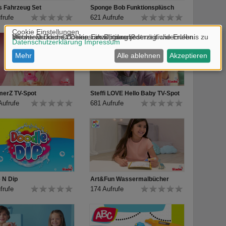
s Fahrzeug Set
Sponge Bob Funktionsplüsch
frufe
621 Aufrufe
merZ TV-Spot
Steffi LOVE Hello Baby TV-Spot
Aufrufe
681 Aufrufe
 N Dip
Art&Fun Wassermalbücher
frufe
174 Aufrufe