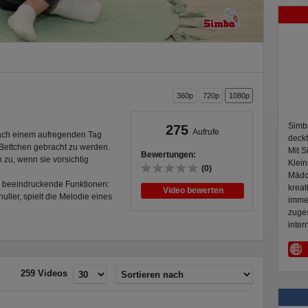
360p
720p
1080p
Simba
275
Aufrufe
nach einem aufregenden Tag
deckt
s Bettchen gebracht zu werden.
Mit 
Bewertungen:
zu, wenn sie vorsichtig
Klein
(0)
Mädc
e beeindruckende Funktionen:
kreat
Video bewerten
ller, spielt die Melodie eines
immer
 14 verschiedene Babygeräusche
zuges
ie großartigste Funktion ist aber
inter
sche Atembewegungen, wenn sie
 richtig nach oben und unten.
lt! Die 38 cm große Puppe passt
259 Videos