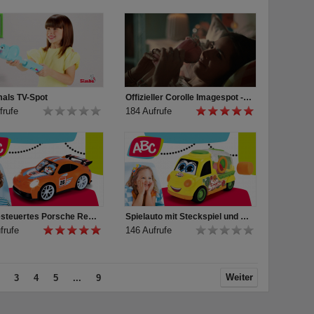
als TV-Spot
Offizieller Corolle Imagespot - Französische Puppen mit Charme
frufe
184 Aufrufe
Ferngesteuertes Porsche Rennauto mit Licht für Kleinkinder von ABC
Spielauto mit Steckspiel und Rasselformen für Kleinkinder von ABC
frufe
146 Aufrufe
Weiter
3
4
5
...
9