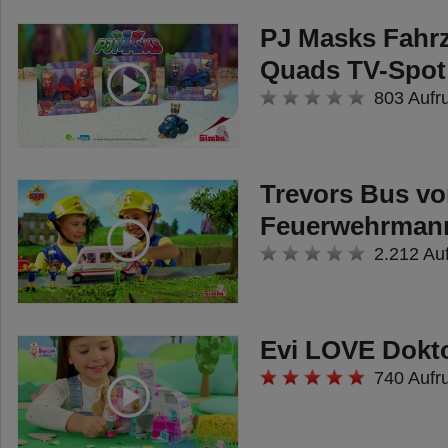
PJ Masks Fahr
Quads TV-Spot
803 Aufr
Trevors Bus v
Feuerwehrman
2.212 Au
Evi LOVE Dokt
740 Aufr