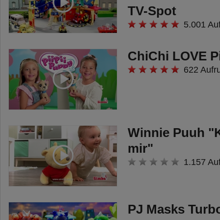
TV-Spot
5.001 Au
ChiChi LOVE Pi
622 Aufr
Winnie Puuh "K
mir"
1.157 Au
PJ Masks Turb