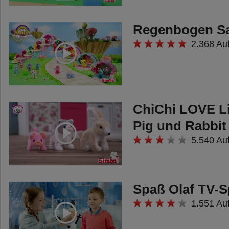
Regenbogen Sa
2.368 Au
ChiChi LOVE Lit
Pig und Rabbit
5.540 Au
Spaß Olaf TV-S
1.551 Au