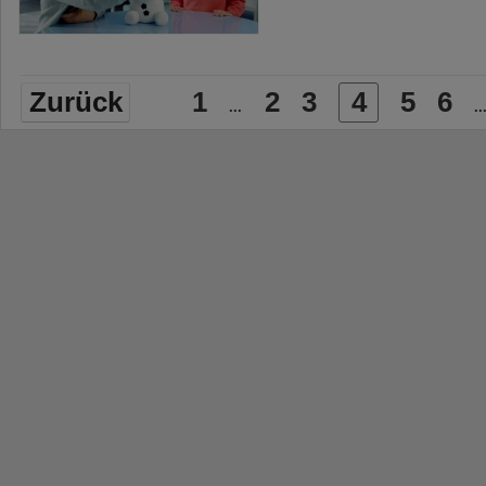
Zurück
1
2
3
4
5
6
...
..