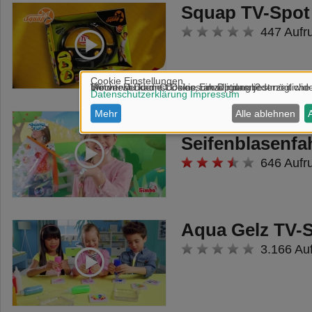
Squap TV-Spot
447 Aufr
Bubble Fun
Seifenblasenfa
646 Aufr
Aqua Gelz TV-
3.166 Au