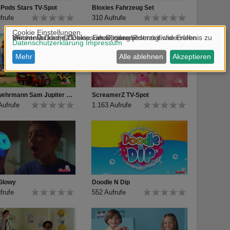
 Pods Stars TV-Spot
Bloxies Fahrzeug Set
frufe
310 Aufrufe
Feuerwehrmann Sam Jupiter TV-Spot
ScreamerZ TV-Spot
Aufrufe
1.163 Aufrufe
 Glowy
Doodle N Dip
frufe
552 Aufrufe