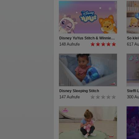
Disney YuYus Stitch & Winnie Puuh - Wave 2
148 Aufrufe
617 Au
Disney Sleeping Stitch
Steffi
147 Aufrufe
300 Au