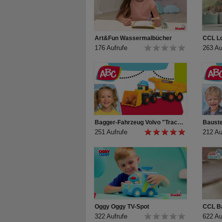
Art&Fun Wassermalbücher
176 Aufrufe
263 Au
Bagger-Fahrzeug Volvo "Tracey Trailer" für Kleinkinder von ABC
251 Aufrufe
212 Au
Oggy Oggy TV-Spot
322 Aufrufe
622 Au