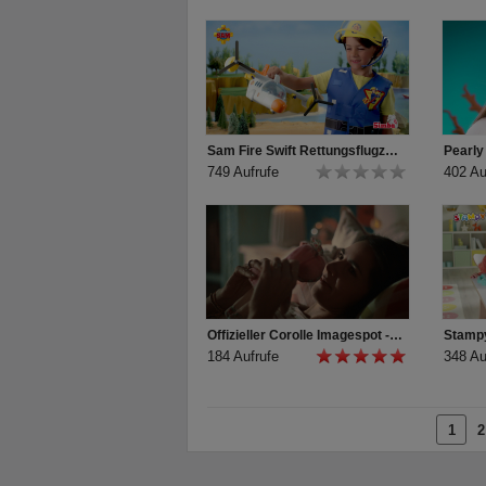
Sam Fire Swift Rettungsflugzeug TV-Spot
Pearly
749 Aufrufe
402 Au
Offizieller Corolle Imagespot - Französische Puppen mit Charme
Stampy
184 Aufrufe
348 Au
1
2