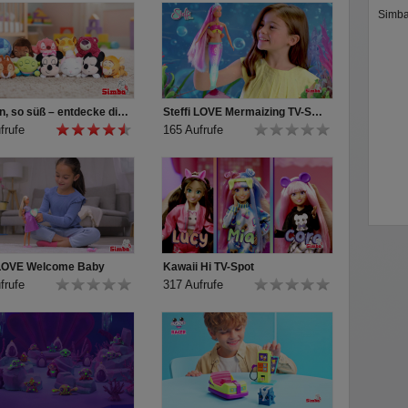
Simba
So klein, so süß – entdecke die Disney Snuglets XS!
Steffi LOVE Mermaizing TV-Spot
frufe
165 Aufrufe
 LOVE Welcome Baby
Kawaii Hi TV-Spot
frufe
317 Aufrufe