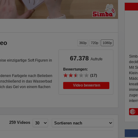
deo
360p
720p
1080p
Simba
67.378
Aufrufe
se einzigartige Soft Figuren in
deckt
Mit 
Bewertungen:
Klein
(17)
iedenen Farbgele nach Belieben
Mädc
 anschließend in das Wasserbad
kreat
Video bewerten
ich das Gel von einem flachen
immer
 entstehen somit süße
zuges
f Jahren können ihrer Kreativität
inter
d diese individuell gestalten.
259 Videos