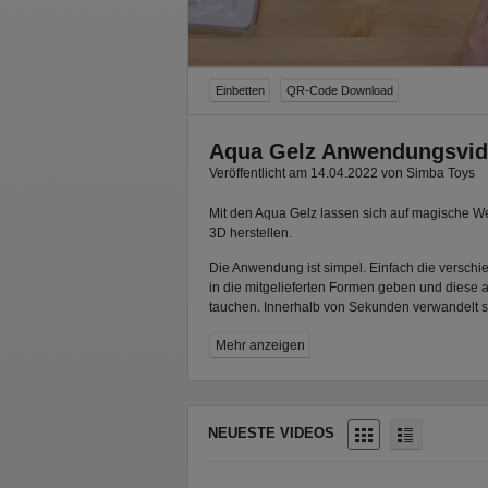
Einbetten
QR-Code Download
Aqua Gelz Anwendungsvi
Veröffentlicht am 14.04.2022 von Simba Toys
Mit den Aqua Gelz lassen sich auf magische Wei
3D herstellen.
Die Anwendung ist simpel. Einfach die versch
in die mitgelieferten Formen geben und diese
tauchen. Innerhalb von Sekunden verwandelt s
Motiv in eine tolle 3D-Figur. Im Handumdrehen
Mehr anzeigen
Unterwassertiere und vieles mehr. Kinder ab fün
beim Kreieren der Figuren freien Lauf lassen un
NEUESTE VIDEOS