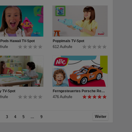
 Pods Hawaii TV-Spot
Poppimals TV-Spot
frufe
612 Aufrufe
 TV-Spot
Ferngesteuertes Porsche Rennauto mit Licht für Kleinkinder von ABC
frufe
476 Aufrufe
Weiter
3
4
5
...
9