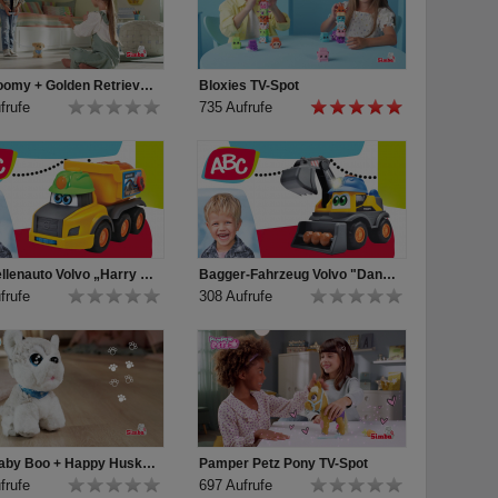
CCL Loomy + Golden Retriever TV-Spot
Bloxies TV-Spot
frufe
735 Aufrufe
Baustellenauto Volvo „Harry Hauler“ für Kleinkinder von ABC
Bagger-Fahrzeug Volvo "Danny Digger" für Kleinkinder von ABC
frufe
308 Aufrufe
CCL Baby Boo + Happy Husky TV-Spot
Pamper Petz Pony TV-Spot
frufe
697 Aufrufe