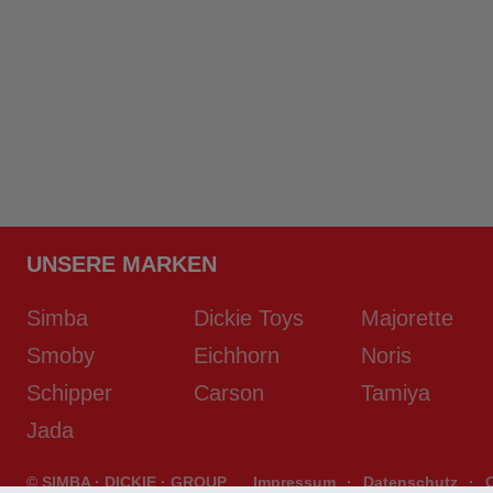
UNSERE MARKEN
Simba
Dickie Toys
Majorette
Smoby
Eichhorn
Noris
Schipper
Carson
Tamiya
Jada
© SIMBA · DICKIE · GROUP
Impressum
·
Datenschutz
·