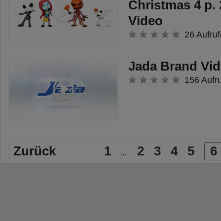
Christmas 4 p. 
Video
26 Aufruf
Jada Brand Vi
156 Aufr
Zurück
1
2
3
4
5
6
...