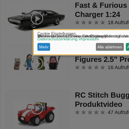
Fast & Furious
Charger 1:24
18 Aufruf
Minecraft Sing
Figures 2.5” P
16 Aufruf
RC Stitch Bugg
Produktvideo
47 Aufruf