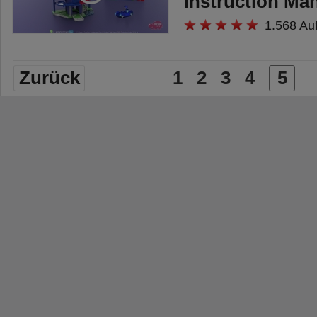
Instruction Man
Toys
1.568 Au
Zurück
1
2
3
4
5