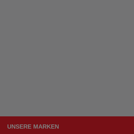
UNSERE MARKEN