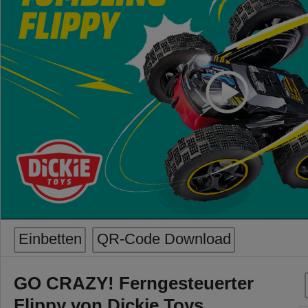
Einbetten
QR-Code Download
GO CRAZY! Ferngesteuerter
Flippy von Dickie Toys