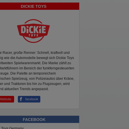
DICKIE TOYS
e Racer, große Renner: Schnell, kraftvoll und
g wie die Automodelle bewegt sich Dickie Toys
ltweiten Spielwarenmarkt. Die Marke zählt zu
arktführern im Bereich der funkferngesteuerten
zeuge. Die Palette an temporeichem
ischen Spielzeug, von Polizeiautos über Kräne,
r und Traktoren bis hin zu Flugzeugen, wird
nd aktuellen Trends angepasst.
Website
facebook
FACEBOOK
e Toys Germany