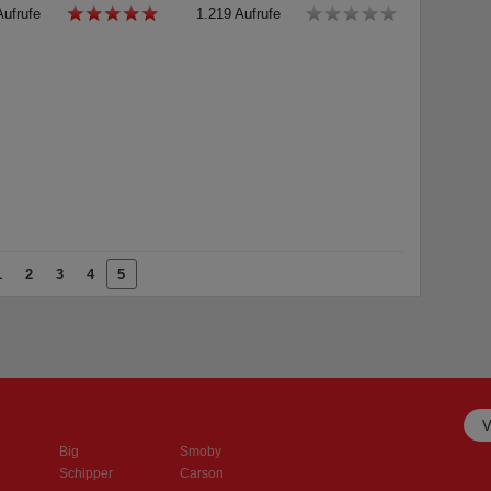
Aufrufe
1.219 Aufrufe
1
2
3
4
5
Big
Smoby
Schipper
Carson