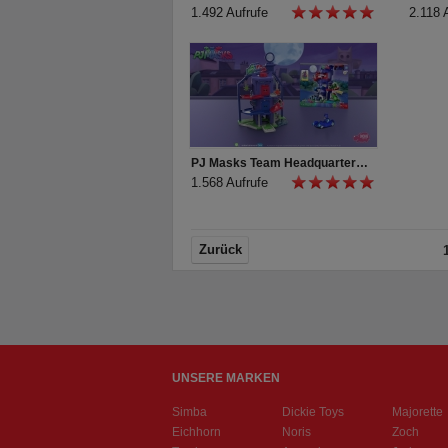
1.492 Aufrufe
2.118 
PJ Masks Team Headquarters - Aufbauanleitung - Instruction Manual Dickie Toys
1.568 Aufrufe
Zurück
UNSERE MARKEN
Simba
Dickie Toys
Majorette
Eichhorn
Noris
Zoch