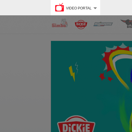
VIDEO PORTAL