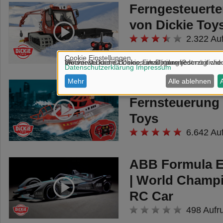
Ferngesteuerte
von Dickie Toy
2.322 Au
Feuerwehrboot
Fernsteuerung 
Toys
6.642 Au
ABB Formula E 
| World Champ
RC Car
498 Aufr