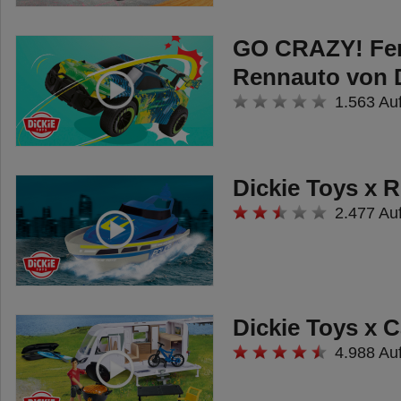
GO CRAZY! Fer
Rennauto von D
1.563 Au
Dickie Toys x 
2.477 Au
Dickie Toys x 
4.988 Au