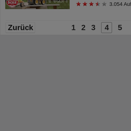
3.054 Au
Zurück
1
2
3
4
5