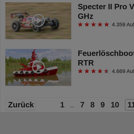
Specter II Pro 
GHz
4.359 Au
Feuerlöschboo
RTR
4.669 Au
Zurück
1
7
8
9
10
1
...