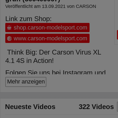
Veröffentlicht am 13.09.2021 von CARSON
Link zum Shop:
shop.carson-modelsport.com
www.carson-modelsport.com
Think Big: Der Carson Virus XL
4.1 4S in Action!
Folgen Sie uns bei Instagram und
Facebook!
Mehr anzeigen
https://www.instagram.com/carson.rc
https://www.facebook.com/CarsonMod
Neueste Videos
322 Videos
Art.Nr.: 500409067