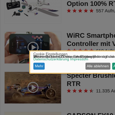
Option 100% R
557 Aufr
WiRC Smartph
Controller mit
610 Aufr
Specter Brushl
RTR
11.335 A