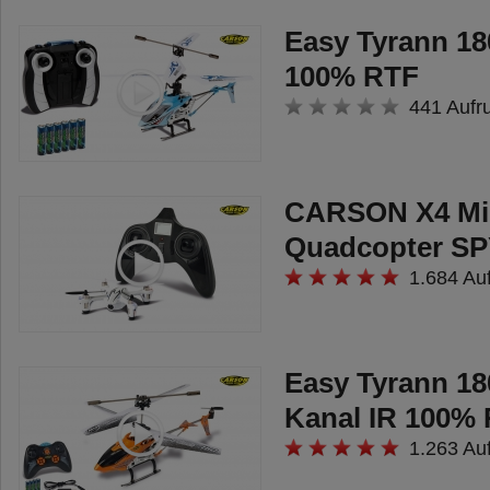
Art.bezeichnung: 1:8 Virus XL 4.1
Easy Tyrann 18
4S 2.4 GHz RTR
100% RTF
441 Aufr
Bullige Rennmaschine!
Der ferngesteuerte Virus XL 4.1
4S 2.4 GHz ist der ideale
CARSON X4 Mi
Begleiter für den Outdoor-Einsatz.
Quadcopter SP
Durch die extra großen Reifen mit
1.684 Au
verstärktem Profil wirkt die grüne
Rennmaschine besonders bullig
und fühlt sich auf so gut wie
Easy Tyrann 18
jedem Untergrund wohl. Das
Kanal IR 100%
schmale 3 mm Alu-Chassis, der
1.263 Au
kraftvolle Brushless-Allrad-Antrieb