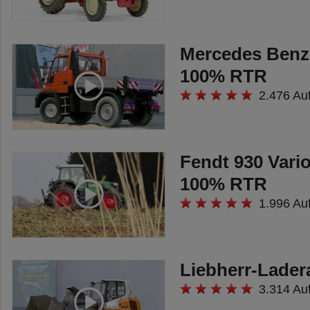
Anleitung. Kaufen – Laden –
Fahren!
Mercedes Benz
Benötigtes Zubehör:
100% RTR
500608233 - Fahrakku
2.476 Au
7,4V/4200mAh LiPo (2x)
500608190 - Ladegerät Expert
Duo 2.0 (1x)
Fendt 930 Vari
500609043 - Senderbatterien (4)
100% RTR
Technische Details:
1.996 Au
1. 3 Differenziale
2. Extra schmales 3mm Alu-
Liebherr-Lader
Chassis
3.314 Au
3. 2,4 GHz RC-System inkl.