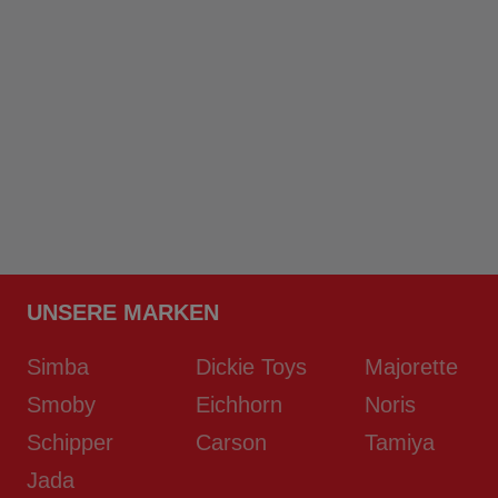
UNSERE MARKEN
Simba
Dickie Toys
Majorette
Smoby
Eichhorn
Noris
Schipper
Carson
Tamiya
Jada