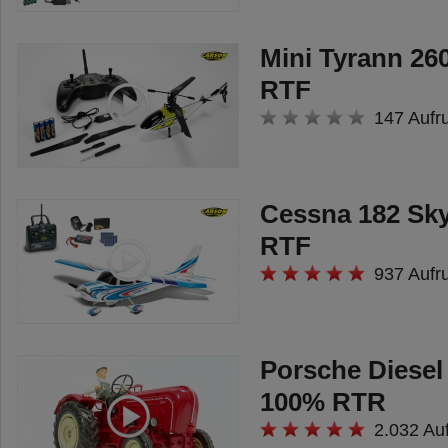
von Hobbywing und ein 9 kg
Lenkservo mit Metallgetriebe
Mini Tyrann 26
sorgen für ordentlich Power und
RTF
Beweglichkeit. In der Spitze bringt
147 Aufr
es die RC-Rennmaschine auf
Geschwindigkeiten von bis zu 80
km/h. Die RC-Komponenten sind
Cessna 182 Sk
wasserdicht, umlaufende
RTF
Schmutzabweiser an der
937 Aufr
Karosserie schützen den Virus XL
vor Dreck und Staub. Zum
Lieferumfang gehört ein 2,4 GHz
Porsche Diesel
RC-Fernsteuerungssystem mit
100% RTR
Failsafe und eine ausführliche
2.032 Au