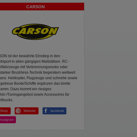
CARSON
N ist der bewährte Einstieg in den
lsport in allen gängigen Maßstäben. RC-
llfahrzeuge mit Verbrennungsmotor oder
starker Brushless-Technik begeistern weltweit
ns. Helikopter, Flugzeuge und schnelle sowie
lgetreue Boote/Schiffe ergänzen das breite
ramm. Dazu kommt ein riesiges
hör-/Tuningangebot sowie Accessoires für
ltrucks.
Shop
Website
facebook
instagram