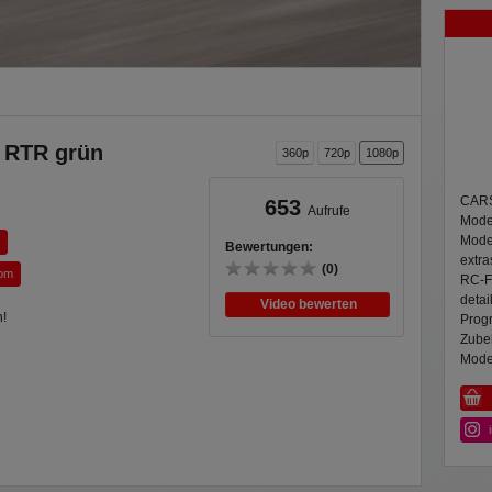
z RTR grün
360p
720p
1080p
CARSO
653
Aufrufe
Model
Mode
Bewertungen:
extra
(0)
com
RC-Fa
detai
Video bewerten
on!
Prog
Zube
Model
 RTR