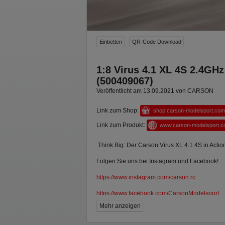
Einbetten
QR-Code Download
1:8 Virus 4.1 XL 4S 2.4GH
(500409067)
Veröffentlicht am 13.09.2021 von CARSON
Link zum Shop:
shop.carson-modelsport.com
Link zum Produkt:
www.carson-modelsport.
Think Big: Der Carson Virus XL 4.1 4S in Acti
Folgen Sie uns bei Instagram und Facebook!
https://www.instagram.com/carson.rc
https://www.facebook.com/CarsonModelsport
Mehr anzeigen
Art.Nr.: 500409067
Art.bezeichnung: 1:8 Virus XL 4.1 4S 2.4 GHz