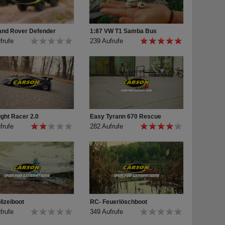
and Rover Defender
1:87 VW T1 Samba Bus
frufe
239 Aufrufe
ight Racer 2.0
Easy Tyrann 670 Rescue
frufe
282 Aufrufe
lizeiboot
RC- Feuerlöschboot
frufe
349 Aufrufe