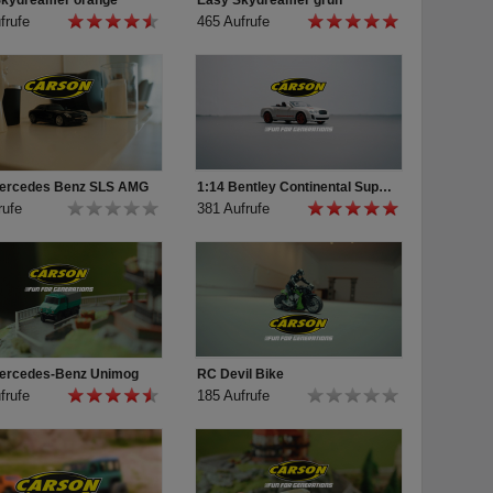
Skydreamer orange
Easy Skydreamer grün
frufe
465 Aufrufe
Mercedes Benz SLS AMG
1:14 Bentley Continental Supersports ISR
rufe
381 Aufrufe
Mercedes-Benz Unimog
RC Devil Bike
frufe
185 Aufrufe