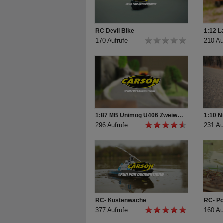
RC Devil Bike
1:12 L
170 Aufrufe
210 Au
1:87 MB Unimog U406 Zweiwegefahrzeug
1:10 N
296 Aufrufe
231 Au
RC- Küstenwache
RC- Po
377 Aufrufe
160 Au