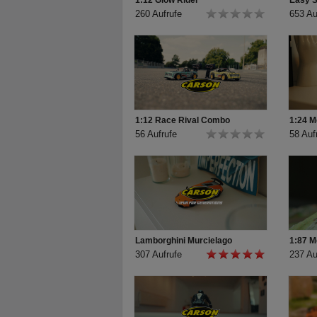
1:12 Glow Rider
Easy 
260 Aufrufe
653 Au
1:12 Race Rival Combo
1:24 
56 Aufrufe
58 Auf
Lamborghini Murcielago
1:87 
307 Aufrufe
237 Au