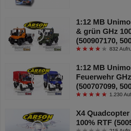
1:12 MB Unimo
& grün GHz 1
(500907170, 50
832 Aufr
1:12 MB Unim
Feuerwehr GH
(500707099, 50
1.230 Au
X4 Quadcopter
100% RTF (500
215 Aufr