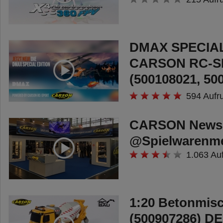
DMAX SPECIAL
CARSON RC-S
(500108021, 50
500507104) DE
594 Aufr
CARSON News
@Spielwarenme
1.063 Au
1:20 Betonmis
(500907286) DE