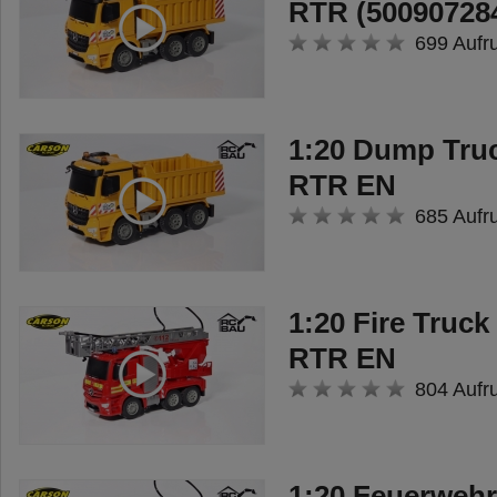
RTR (50090728
699 Aufr
1:20 Dump Tru
RTR EN
685 Aufr
1:20 Fire Truc
RTR EN
804 Aufr
1:20 Feuerweh