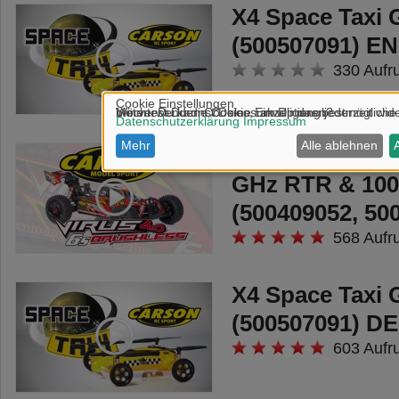
X4 Space Taxi
(500507091) EN
330 Aufr
1:8 Virus 4.0 6
GHz RTR & 10
(500409052, 50
568 Aufr
X4 Space Taxi
(500507091) DE
603 Aufr