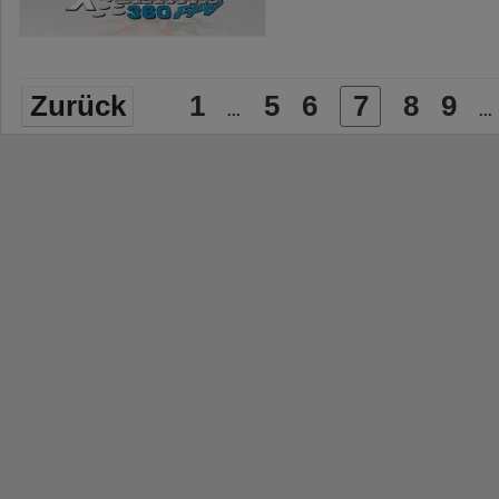
Zurück
1
5
6
7
8
9
...
...