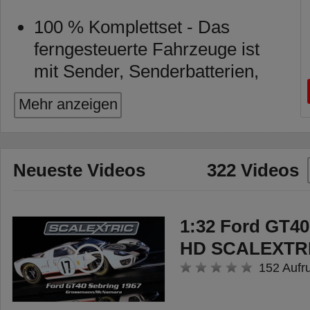
100 % Komplettset - Das
ferngesteuerte Fahrzeuge ist
mit Sender, Senderbatterien,
Fahrakku, Ladegerät und
Mehr anzeigen
Anleitung voll ausgestattet und
nach dem Laden sofort
startbereit.
Neueste Videos
322 Videos
Volle Fahrfunktionen - Mithilfe
der störungsfreien 2,4 GHz
Mehrkanalfernsteuerung
1:32 Ford GT40
können die Fahrfunktionen
HD SCALEXTRI
vorwärts/ rückwärts sowie
152 Aufr
links/ rechts gesteuert werden.