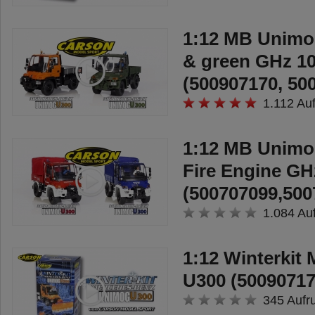
1:12 MB Unimo
& green GHz 1
(500907170, 50
1.112 Auf
1:12 MB Unim
Fire Engine G
(500707099,500
1.084 Au
1:12 Winterkit
U300 (50090717
345 Aufr