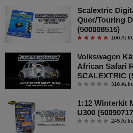
Lange Fahrzeit - Der
Scalextric Digit
ferngesteuerte Lamborghini
Quer/Touring 
Murcielago im Maßstab hat
(500008515)
eine lange Fahrzeit von ca. 60
100 Aufr
Minuten und bietet somit langen
Spiel- und Fahrspaß.
Volkswagen Käf
Original Carson Qualität - Als
African Safari 
Spezialist für ferngesteuerte
SCALEXTRIC (5
Modelle ist Carson ein Garant
316 Aufr
für herausragende Qualität,
höchste Produktsicherheit und
1:12 Winterkit
selbstverständlich für jede
U300 (50090717
Menge Fahrspaß!
245 Aufr