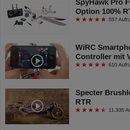
SpyHawk Pro FP
Option 100% R
557 Aufr
WiRC Smartph
Controller mit
610 Aufr
Specter Brushl
RTR
11.335 A