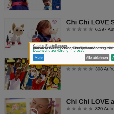
Chi Chi LOVE 
6.397 Au
Squap Speed
398 Aufr
Chi Chi LOVE a
320 Aufr