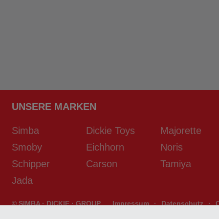
UNSERE MARKEN
Simba
Dickie Toys
Majorette
Smoby
Eichhorn
Noris
Schipper
Carson
Tamiya
Jada
© SIMBA · DICKIE · GROUP
Impressum
·
Datenschutz
·
developed by
D2S/SYSTEMS